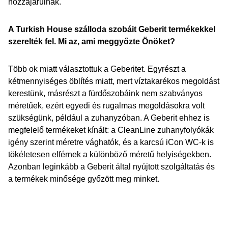
hozzájárulnak.
A Turkish House szálloda szobáit Geberit termékekkel
szerelték fel. Mi az, ami meggyőzte Önöket?
Több ok miatt választottuk a Geberitet. Egyrészt a
kétmennyiséges öblítés miatt, mert víztakarékos megoldást
kerestünk, másrészt a fürdőszobáink nem szabványos
méretűek, ezért egyedi és rugalmas megoldásokra volt
szükségünk, például a zuhanyzóban. A Geberit ehhez is
megfelelő termékeket kínált: a CleanLine zuhanyfolyókák
igény szerint méretre vághatók, és a karcsú iCon WC-k is
tökéletesen elférnek a különböző méretű helyiségekben.
Azonban leginkább a Geberit által nyújtott szolgáltatás és
a termékek minősége győzött meg minket.