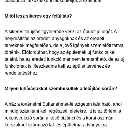
családi vállalkozásként működtetjük a szállodát.
Mitől lesz sikeres egy felújítás?
A sikeres felújítás figyelembe veszi az épület jellegét. A
helyreállítás az eredeti anyagoknak és az eredeti
terveknek megfelelően, de a jövő igényeit szem előtt tartva
történik. Előfordulhat, hogy az épületnek új funkciót kell
találni, ha az eredeti funkció már nem fenntartható, de az új
funkciónak is illeszkednie kell az épület tervéhez és
rendeltetéséhez.
Milyen kihívásokkal szembesültek a felújítás során?
A ház a történelmi Sultanahmet-félszigeten található, ahol
mindig számítani kell régészeti leletekre. Itt is ez történt: a
rekonstrukció során a késő bizánci és a korai oszmán
korszakból származó fal- és épületmaradványokra