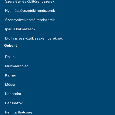
Szerelési- és öblítőrendszerek
Nyomócsővezetéki rendszerek
Szennyvízelvezető rendszerek
Ipari alkalmazások
Digitális eszközök szakembereknek
Geberit
Rólunk
Munkaerőpiac
Karrier
Média
Kapcsolat
Beruházók
Fenntarthatóság