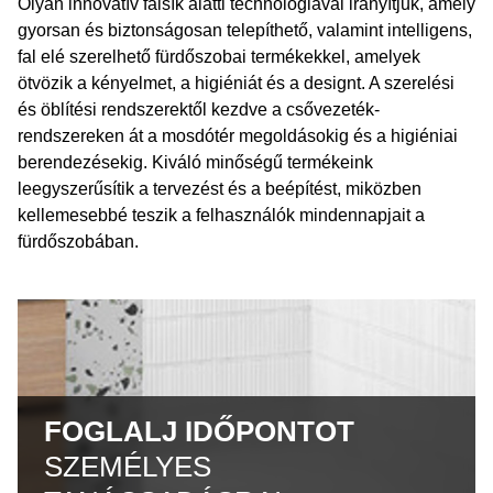
Olyan innovatív falsík alatti technológiával irányítjuk, amely
gyorsan és biztonságosan telepíthető, valamint intelligens,
fal elé szerelhető fürdőszobai termékekkel, amelyek
ötvözik a kényelmet, a higiéniát és a designt. A szerelési
és öblítési rendszerektől kezdve a csővezeték-
rendszereken át a mosdótér megoldásokig és a higiéniai
berendezésekig. Kiváló minőségű termékeink
leegyszerűsítik a tervezést és a beépítést, miközben
kellemesebbé teszik a felhasználók mindennapjait a
fürdőszobában.
FOGLALJ IDŐPONTOT
SZEMÉLYES