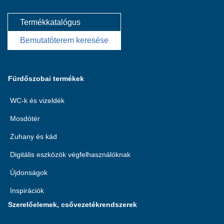
Termékkatalógus
Bemutatóterem keresése
Fürdőszobai termékek
WC-k és vizeldék
Mosdótér
Zuhany és kád
Digitális eszközök végfelhasználóknak
Újdonságok
Inspirációk
Szerelőelemek, csővezetékrendszerek