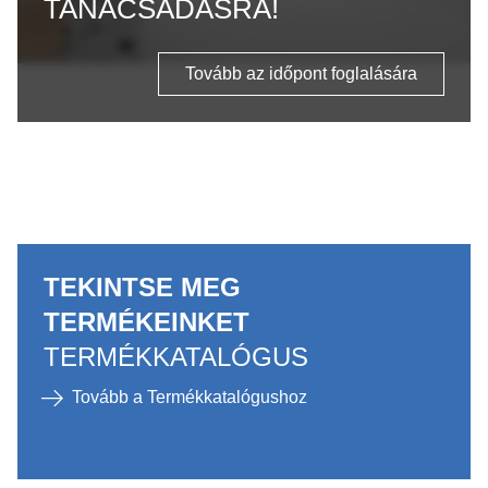
TANÁCSADÁSRA!
Tovább az időpont foglalására
TEKINTSE MEG
TERMÉKEINKET
TERMÉKKATALÓGUS
Tovább a Termékkatalógushoz