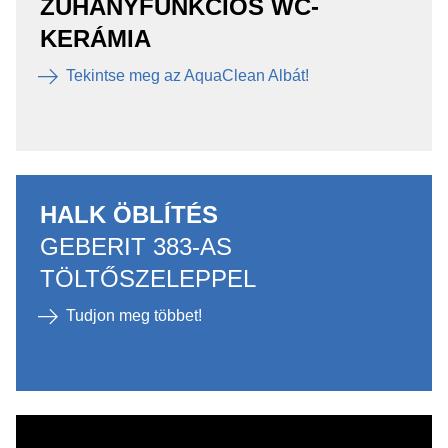
ZUHANYFUNKCIÓS WC-
KERÁMIA
Tekintse meg az AquaClean Albát!
HALK ÖBLÍTÉS
GEBERIT 383-AS
TÖLTŐSZELEPPEL
Tudjon meg többet!