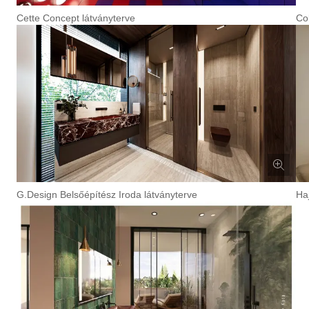
Cette Concept látványterve
Co
G.Design Belsőépítész Iroda látványterve
Ha