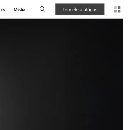
Keresés
rier
Média
Termékkatalógus