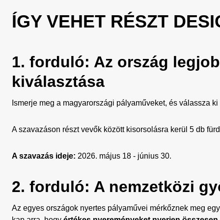
ÍGY VEHET RÉSZT DES
1. forduló: Az ország legj
kiválasztása
Ismerje meg a magyarországi pályaműveket, és válassza ki
A szavazáson részt vevők között kisorsolásra kerül 5 db f
A szavazás ideje:
2026. május 18 - június 30.
2. forduló: A nemzetközi gy
Az egyes országok nyertes pályaművei mérkőznek meg egym
kap arra, hogy
értékes nyereményeket nyerjen összesen 