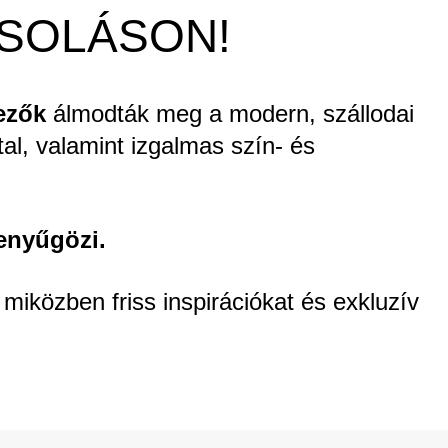
RSOLÁSON!
ezők
álmodták meg a modern, szállodai
al, valamint izgalmas szín- és
lenyűgözi.
miközben friss inspirációkat és exkluzív