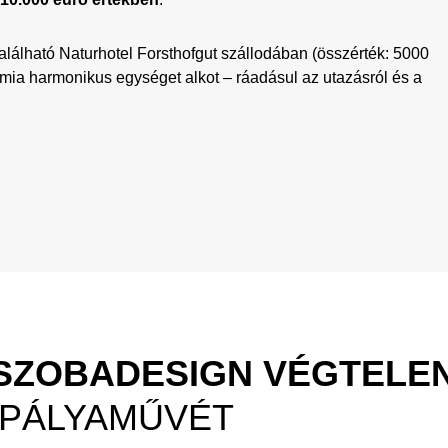
alálható Naturhotel Forsthofgut szállodában (összérték: 5000
ómia harmonikus egységet alkot – ráadásul az utazásról és a
ŐSZOBADESIGN VÉGTELE
 PÁLYAMŰVÉT