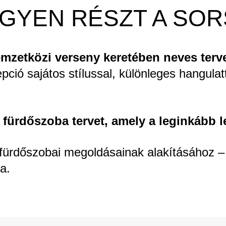
EGYEN RÉSZT A SO
mzetközi verseny keretében neves terv
ió sajátos stílussal, különleges hangulatt
a fürdőszoba tervet, amely a leginkább 
 fürdőszobai megoldásainak alakításához – 
a.