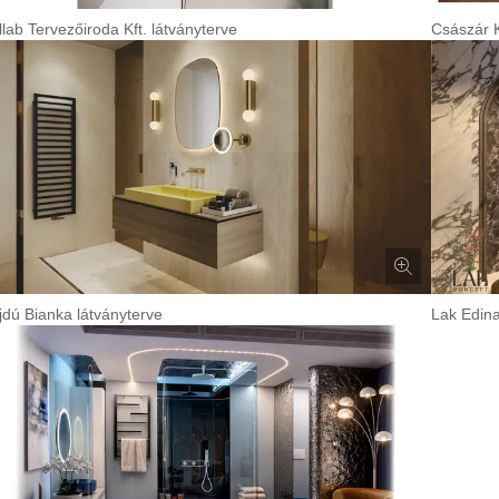
llab Tervezőiroda Kft. látványterve
Császár K
jdú Bianka látványterve
Lak Edina