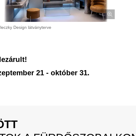
rleczky Design látványterve
ezárult!
zeptember 21 - október 31.
ÖTT