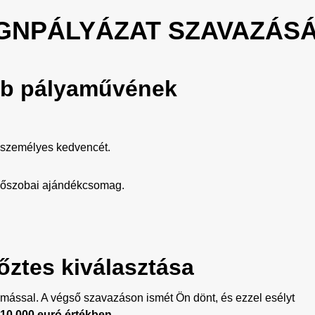
IGNPÁLYÁZAT SZAVAZÁS
obb pályaművének
 személyes kedvencét.
ürdőszobai ajándékcsomag.
őztes kiválasztása
ással. A végső szavazáson ismét Ön dönt, és ezzel esélyt
10.000 euró értékben
.