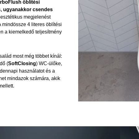
rboFlush öblítési
s, ugyanakkor csendes
 esztétikus megjelenést
 mindössze 4 literes öblítési
n a kiemelkedő teljesítmény
salád most még többet kínál:
dő (
SoftClosing
) WC-ülőke,
ndennapi használatot és a
lehet mindazok számára, akik
mellett.