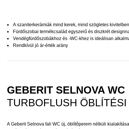
A szaniterkerámiák mind kerek, mind szögletes kivitelben
Fürdőszobai termékcsalád egyszerű és diszkrét designn
Vendégfürdőszobákhoz és -WC-khez is ideálisan alkalm
Rendkívül jó ár-érték arány
GEBERIT SELNOVA WC
TURBOFLUSH ÖBLÍTÉSI
A Geberit Selnova fali WC új, öblítőperem nélküli kialakítá