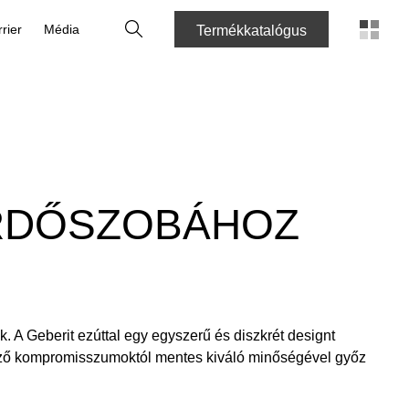
Keresés
rier
Média
Termékkatalógus
ÜRDŐSZOBÁHOZ
 A Geberit ezúttal egy egyszerű és diszkrét designt
llemző kompromisszumoktól mentes kiváló minőségével győz