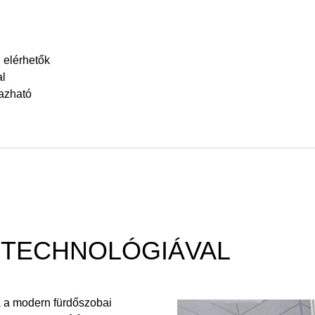
 elérhetők
al
azható
 TECHNOLÓGIÁVAL
sa a modern fürdőszobai