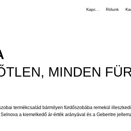
Kapcsolat
Rólunk
Kar
A
DŐTLEN, MINDEN F
szobai termékcsalád bármilyen fürdőszobába remekül illeszkedik.
berit Selnova a kiemelkedő ár-érték arányával és a Geberitre je