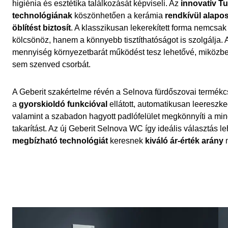
higiénia és esztétika találkozását képviseli. Az
innovatív Tu
technológiának
köszönhetően a kerámia
rendkívül alapo
öblítést biztosít
. A klasszikusan lekerekített forma nemcsak
kölcsönöz, hanem a könnyebb tisztíthatóságot is szolgálja. A
mennyiség környezetbarát működést tesz lehetővé, miközbe
sem szenved csorbát.
A Geberit szakértelme révén a Selnova fürdőszovai termékc
a
gyorskioldó funkcióval
ellátott, automatikusan leereszke
valamint a szabadon hagyott padlófelület megkönnyíti a mi
takarítást. Az új Geberit Selnova WC így ideális választás 
megbízható technológiát
keresnek
kiváló ár-érték arány