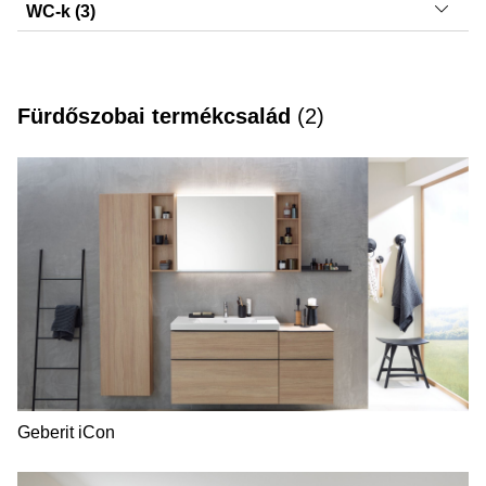
Sigma40, Sigma21, Sigma50, Sigma20, Sigma01,
WC-k (3)
Sigma70, Sigma30, DuoFresh modulok
Selnova Square, iCon, Acanto
Fürdőszobai termékcsalád
(
2
)
Geberit iCon