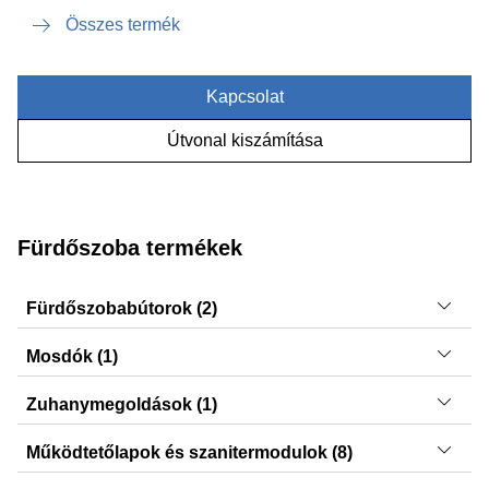
Összes termék
Kapcsolat
Útvonal kiszámítása
Fürdőszoba termékek
Fürdőszobabútorok (2)
iCon, Option
Mosdók (1)
iCon
Zuhanymegoldások (1)
CleanLine
Működtetőlapok és szanitermodulok (8)