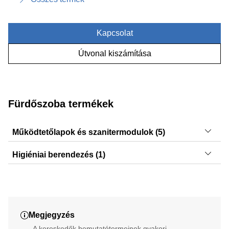
Kapcsolat
Útvonal kiszámítása
Fürdőszoba termékek
Működtetőlapok és szanitermodulok (5)
Sigma50, Sigma20, Sigma01, Sigma30, Sigma10
Higiéniai berendezés (1)
AquaClean Alba
Megjegyzés
A kereskedők bemutatótermeinek gyakori