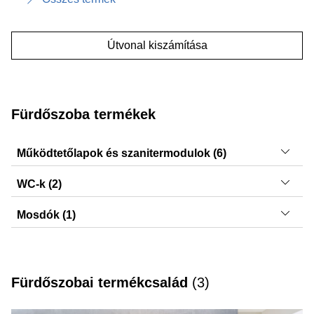
Útvonal kiszámítása
Fürdőszoba termékek
Működtetőlapok és szanitermodulok (6)
Sigma21, Sigma50, Sigma20, Sigma01, Sigma30,
WC-k (2)
DuoFresh modulok
iCon, Acanto
Mosdók (1)
VariForm
Fürdőszobai termékcsalád
(
3
)