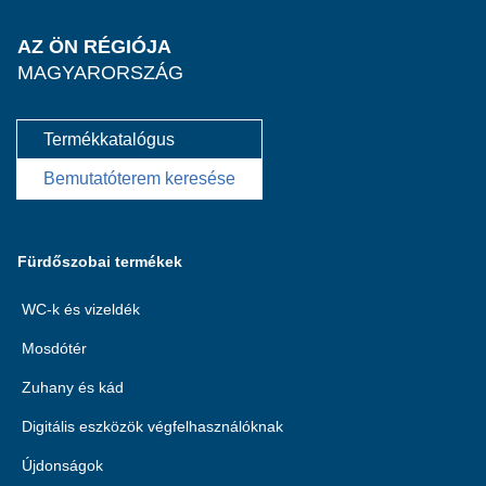
AZ ÖN RÉGIÓJA
MAGYARORSZÁG
Termékkatalógus
Bemutatóterem keresése
Fürdőszobai termékek
WC-k és vizeldék
Mosdótér
Zuhany és kád
Digitális eszközök végfelhasználóknak
Újdonságok