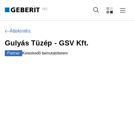
HU
Keresés
Áttekintés
Gulyás Tüzép - GSV Kft.
Partner
Kereskedő bemutatóterem