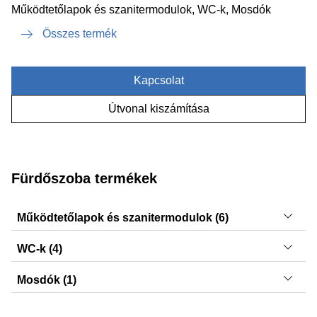
Működtetőlapok és szanitermodulok, WC-k, Mosdók
Összes termék
Kapcsolat
Útvonal kiszámítása
Fürdőszoba termékek
Működtetőlapok és szanitermodulok (6)
Sigma21, Sigma50, Sigma20, Sigma01, Sigma30,
WC-k (4)
DuoFresh modulok
Smyle, Xeno², iCon, Acanto
Mosdók (1)
VariForm