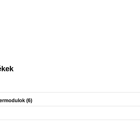
ékek
ermodulok (6)
, Sigma01, Sigma30, DuoFresh modulok