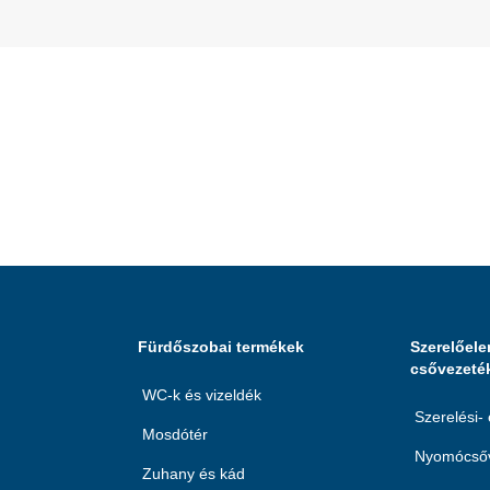
Fürdőszobai termékek
Szerelőele
csővezeté
WC-k és vizeldék
Szerelési-
Mosdótér
Nyomócsőv
Zuhany és kád