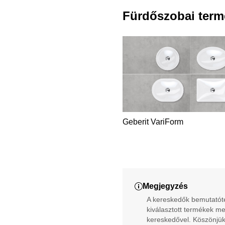
Fürdőszobai term
Geberit VariForm
Megjegyzés
A kereskedők bemutatóter
kiválasztott termékek me
kereskedővel. Köszönjük