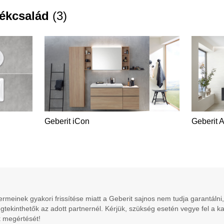
ékcsalád
(
3
)
Geberit iCon
Geberit 
meinek gyakori frissítése miatt a Geberit sajnos nem tudja garantálni,
gtekinthetők az adott partnernél. Kérjük, szükség esetén vegye fel a k
 megértését!