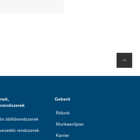
mek,
Geberit
krendszerek
Rólunk
 és öblítőrendszerek
Munkaerőpiac
ezetéki rendszerek
Karrier