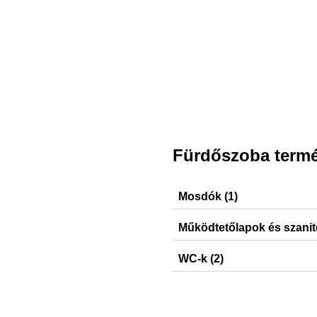
Fürdőszoba term
Mosdók (1)
VariForm
Működtetőlapok és szanit
Sigma21, Sigma50, Sigma20
WC-k (2)
iCon, Acanto