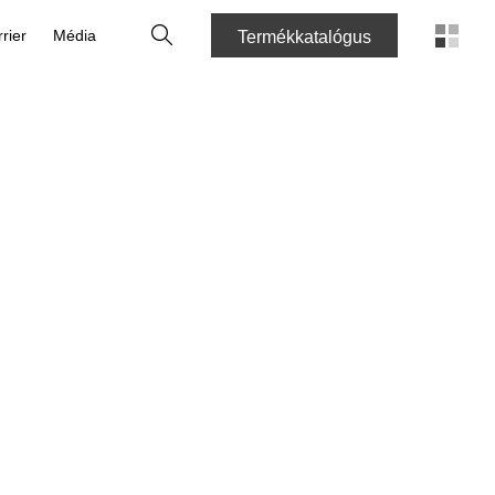
Keresés
rier
Média
Termékkatalógus