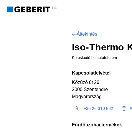
HU
Áttekintés
Iso-Thermo K
Kereskedő bemutatóterem
Kapcsolatfelvétel
Kőzúzó út 26.
2000 Szentendre
Magyarország
+36 26 310 882
Fürdőszobai termékek