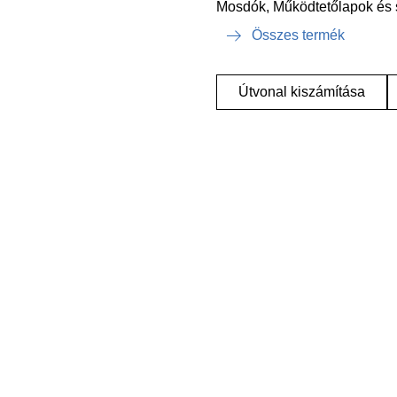
Mosdók, Működtetőlapok és 
Összes termék
Útvonal kiszámítása