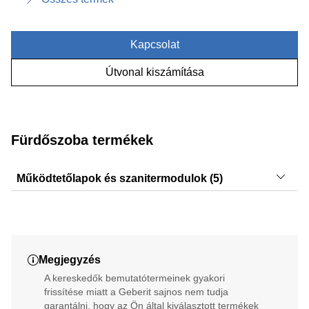
Kapcsolat
Útvonal kiszámítása
Fürdőszoba termékek
Működtetőlapok és szanitermodulok (5)
Sigma50, Sigma20, Sigma01, Sigma30, Sigma10
Megjegyzés
A kereskedők bemutatótermeinek gyakori
frissítése miatt a Geberit sajnos nem tudja
garantálni, hogy az Ön által kiválasztott termékek