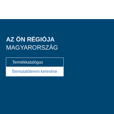
AZ ÖN RÉGIÓJA
MAGYARORSZÁG
Termékkatalógus
Bemutatóterem keresése