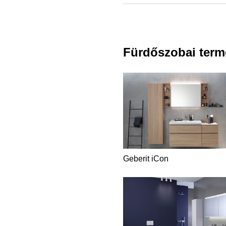
Smyle, iCon, VariForm
Fürdőszobai term
Geberit iCon