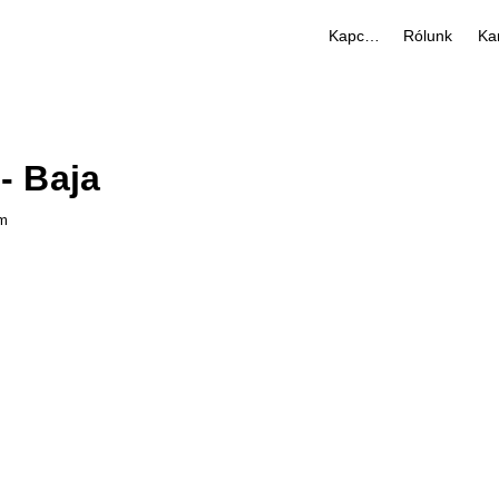
Kapcsolat
Rólunk
Kar
- Baja
em