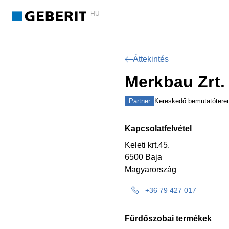
HU
Áttekintés
Merkbau Zrt. 
Partner
Kereskedő bemutatóter
Kapcsolatfelvétel
Keleti krt.45.
6500 Baja
Magyarország
+36 79 427 017
Fürdőszobai termékek