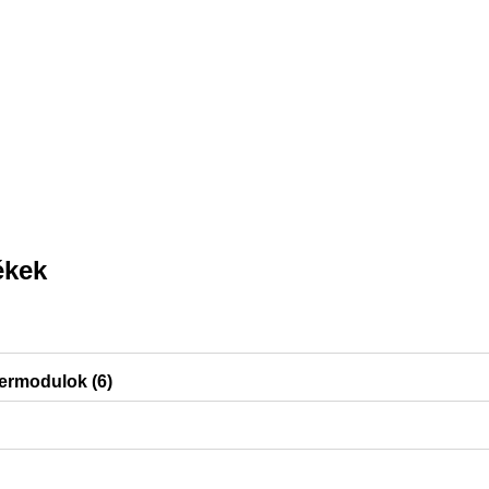
ékek
ermodulok (6)
, Sigma01, Sigma30, Sigma10