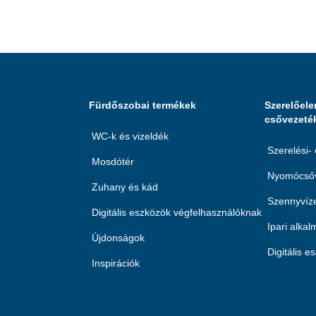
Fürdőszobai termékek
Szerelőele
csővezeté
WC-k és vizeldék
Szerelési-
Mosdótér
Nyomócsőv
Zuhany és kád
Szennyvíze
Digitális eszközök végfelhasználóknak
Ipari alka
Újdonságok
Digitális 
Inspirációk