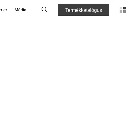
Keresés
rier
Média
Termékkatalógus