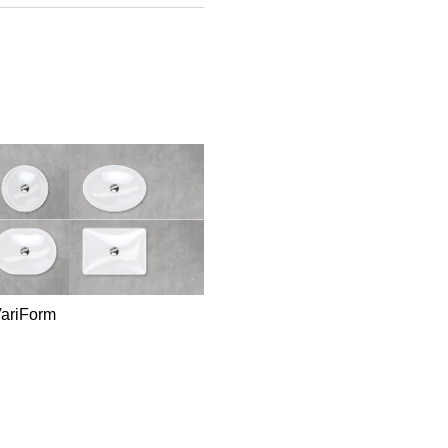
VariForm