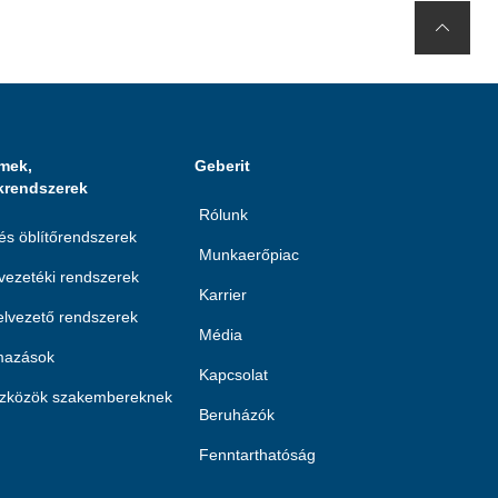
mek,
Geberit
krendszerek
Rólunk
 és öblítőrendszerek
Munkaerőpiac
ezetéki rendszerek
Karrier
lvezető rendszerek
Média
lmazások
Kapcsolat
eszközök szakembereknek
Beruházók
Fenntarthatóság