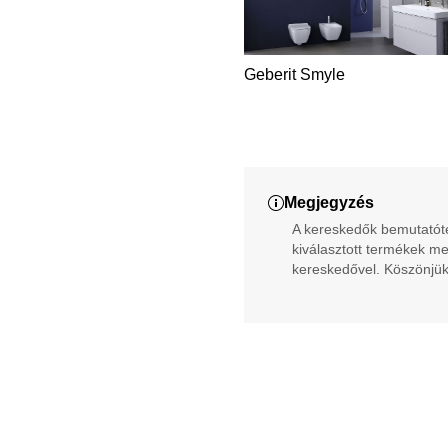
Geberit Smyle
Megjegyzés
A kereskedők bemutatóter
kiválasztott termékek me
kereskedővel. Köszönjük