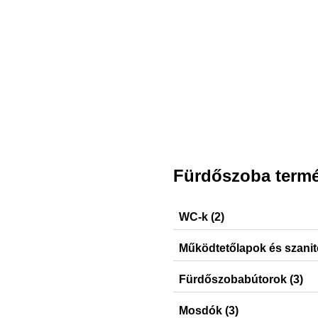
Fürdőszoba term
WC-k (2)
iCon, Acanto
Működtetőlapok és szanit
Sigma21, Sigma50, Sigma20
Fürdőszobabútorok (3)
iCon, Option, VariForm
Mosdók (3)