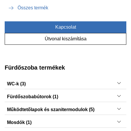
Összes termék
Kapcsolat
Útvonal kiszámítása
Fürdőszoba termékek
WC-k (3)
Smyle, iCon, Acanto
Fürdőszobabútorok (1)
Option
Működtetőlapok és szanitermodulok (5)
Sigma50, Sigma20, Sigma01, Sigma30, DuoFresh
Mosdók (1)
modulok