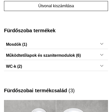
Útvonal kiszámítása
Fürdőszoba termékek
Mosdók (1)
VariForm
Működtetőlapok és szanitermodulok (6)
Sigma40, Sigma21, Sigma50, Sigma20, Sigma01,
WC-k (2)
Sigma30
Smyle, iCon
Fürdőszobai termékcsalád
(
3
)