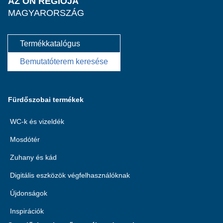
AZ ÖN RÉGIÓJA
MAGYARORSZÁG
Termékkatalógus
Bemutatóterem keresése
Fürdőszobai termékek
WC-k és vizeldék
Mosdótér
Zuhany és kád
Digitális eszközök végfelhasználóknak
Újdonságok
Inspirációk