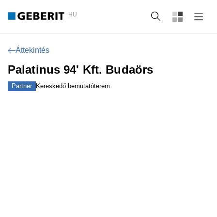
HU
Keresés
Áttekintés
Palatinus 94' Kft. Budaörs
Partner
Kereskedő bemutatóterem