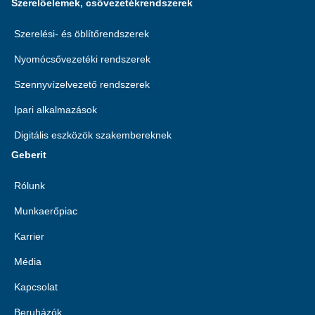
Szerelőelemek, csővezetékrendszerek
Szerelési- és öblítőrendszerek
Nyomócsővezetéki rendszerek
Szennyvízelvezető rendszerek
Ipari alkalmazások
Digitális eszközök szakembereknek
Geberit
Rólunk
Munkaerőpiac
Karrier
Média
Kapcsolat
Beruházók