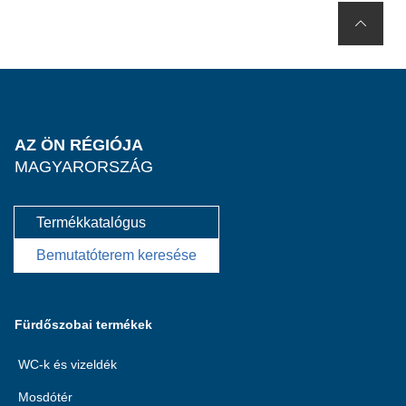
AZ ÖN RÉGIÓJA
MAGYARORSZÁG
Termékkatalógus
Bemutatóterem keresése
Fürdőszobai termékek
WC-k és vizeldék
Mosdótér