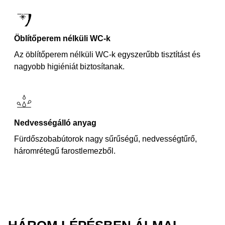
Öblítőperem nélküli WC-k
Az öblítőperem nélküli WC-k egyszerűbb tisztítást és
nagyobb higiéniát biztosítanak.
Nedvességálló anyag
Fürdőszobabútorok nagy sűrűségű, nedvességtűrő,
háromrétegű farostlemezből.