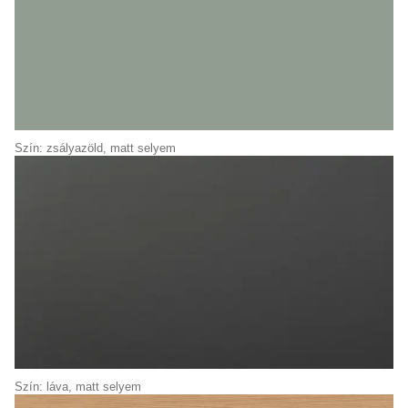
Szín: zsályazöld, matt selyem
Szín: láva, matt selyem