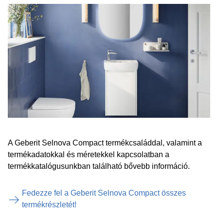
A Geberit Selnova Compact termékcsaláddal, valamint a
termékadatokkal és méretekkel kapcsolatban a
termékkatalógusunkban található bővebb információ.
Fedezze fel a Geberit Selnova Compact összes
termékrészletét!