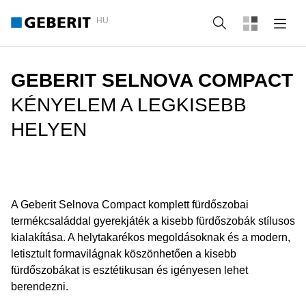
HU
Keresés
GEBERIT SELNOVA COMPACT
KÉNYELEM A LEGKISEBB
HELYEN
A Geberit Selnova Compact komplett fürdőszobai
termékcsaláddal gyerekjáték a kisebb fürdőszobák stílusos
kialakítása. A helytakarékos megoldásoknak és a modern,
letisztult formavilágnak köszönhetően a kisebb
fürdőszobákat is esztétikusan és igényesen lehet
berendezni.