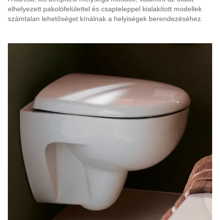
elhelyezett pakolófelülettel és csapteleppel kialakított modellek
számtalan lehetőséget kínálnak a helyiségek berendezéséhez.