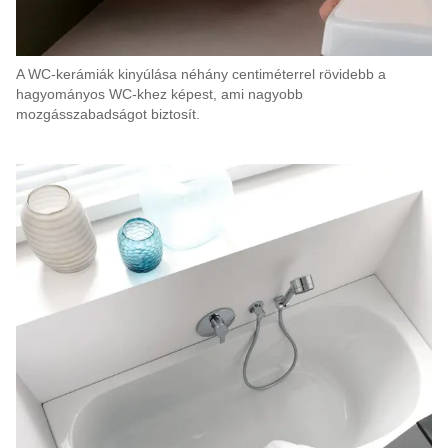
A WC-kerámiák kinyúlása néhány centiméterrel rövidebb a
hagyományos WC-khez képest, ami nagyobb
mozgásszabadságot biztosít.