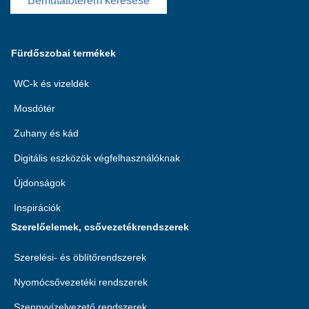
Bemutatóterem keresése
Fürdőszobai termékek
WC-k és vizeldék
Mosdótér
Zuhany és kád
Digitális eszközök végfelhasználóknak
Újdonságok
Inspirációk
Szerelőelemek, csővezetékrendszerek
Szerelési- és öblítőrendszerek
Nyomócsővezetéki rendszerek
Szennyvízelvezető rendszerek