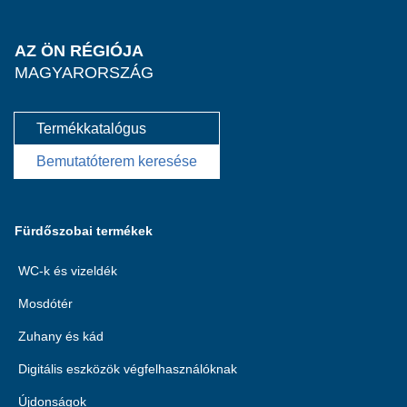
AZ ÖN RÉGIÓJA
MAGYARORSZÁG
Termékkatalógus
Bemutatóterem keresése
Fürdőszobai termékek
WC-k és vizeldék
Mosdótér
Zuhany és kád
Digitális eszközök végfelhasználóknak
Újdonságok