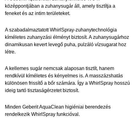
középpontjában a zuhanysugár áll, amely tisztítja a
feneket és az intim területeket.
A szabadalmaztatott WhirlSpray-zuhanytechnológia
kíméletes zuhanyzási élményt biztosít. A zuhanysugárhoz
dinamikusan kevert levegő puha, pulzáló vízsugarat hoz
létre.
A kellemes sugár nemcsak alaposan tisztít, hanem
rendkívül kíméletes és kényelmes is. A masszázshatás
különösen frissítő a bőr számára. Így a WhirlSpray hosszú
ideig tartó tisztaságérzetet biztosít.
Minden Geberit AquaClean higiéniai berendezés
rendelkezik WhirlSpray funkcióval.