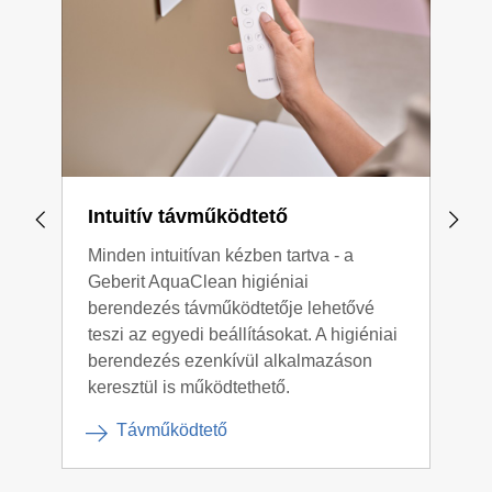
Intuitív távműködtető
Lev
Minden intuitívan kézben tartva - a
A gy
Geberit AquaClean higiéniai
a WC
berendezés távműködtetője lehetővé
leve
teszi az egyedi beállításokat. A higiéniai
tisz
berendezés ezenkívül alkalmazáson
keresztül is működtethető.
Távműködtető