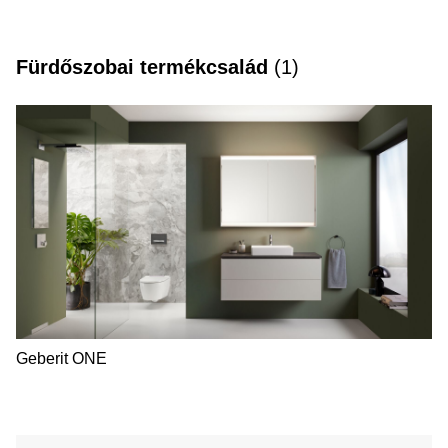
Sigma21, Sigma50, Sigma20, Sigma01, Sigma70,
Sigma30
Fürdőszobai termékcsalád
(
1
)
Geberit ONE