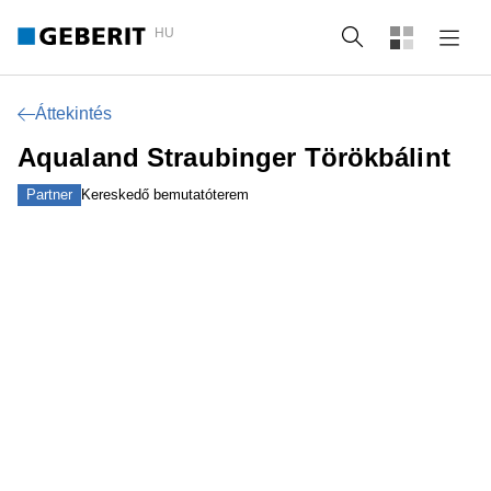
HU
Keresés
Áttekintés
Aqualand Straubinger Törökbálint
Partner
Kereskedő bemutatóterem