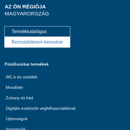
AZ ÖN RÉGIÓJA
MAGYARORSZÁG
Termékkatalógus
Bemutatóterem keresése
Fürdőszobai termékek
WC-k és vizeldék
Mosdótér
Zuhany és kád
Digitális eszközök végfelhasználóknak
Újdonságok
Inspirációk