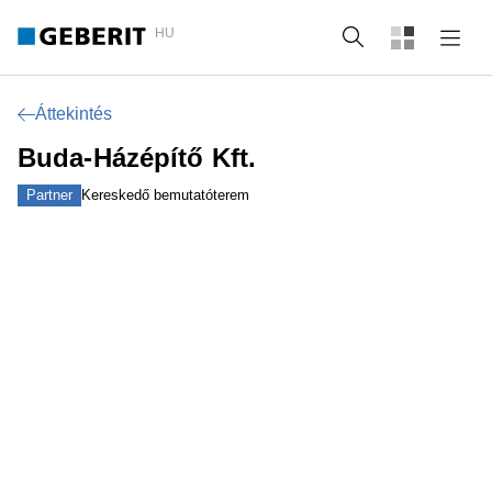
HU
Keresés
Áttekintés
Buda-Házépítő Kft.
Partner
Kereskedő bemutatóterem