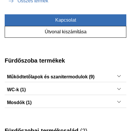
Összes termék
Kapcsolat
Útvonal kiszámítása
Fürdőszoba termékek
Működtetőlapok és szanitermodulok (9)
Delta30, Delta50, Delta01, Sigma50, Delta20, Sigma20,
WC-k (1)
Sigma01, Sigma30, DuoFresh modulok
Selnova
Mosdók (1)
VariForm
Fürdőszobai termékcsalád
(
2
)