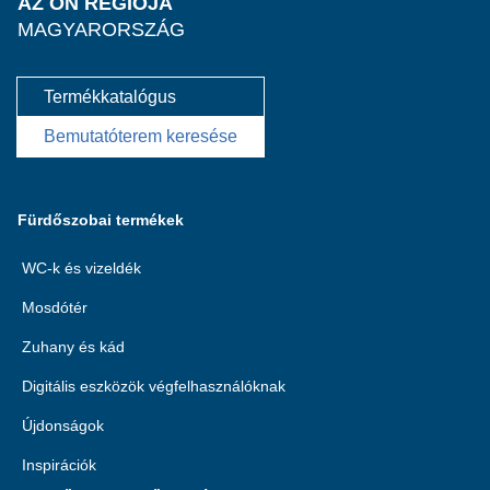
AZ ÖN RÉGIÓJA
MAGYARORSZÁG
Termékkatalógus
Bemutatóterem keresése
Fürdőszobai termékek
WC-k és vizeldék
Mosdótér
Zuhany és kád
Digitális eszközök végfelhasználóknak
Újdonságok
Inspirációk