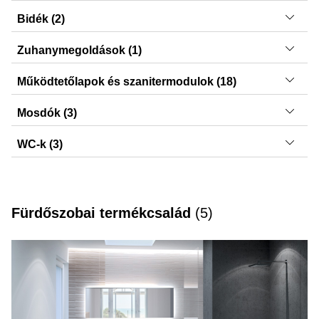
Option, VariForm, Acanto, Smyle
Bidék (2)
Smyle, Acanto
Zuhanymegoldások (1)
CleanLine
Működtetőlapok és szanitermodulok (18)
Delta30, Sigma40, Delta50, Sigma21, Delta01, Típus 10,
Mosdók (3)
Sigma50, Delta15, Delta20, Sigma20, Típus 50, Sigma01,
Smyle, Acanto, VariForm
Típus 30, Sigma70, Delta10, Sigma30, Típus 01,
WC-k (3)
DuoFresh modulok
Smyle, ONE, Acanto
Fürdőszobai termékcsalád
(
5
)