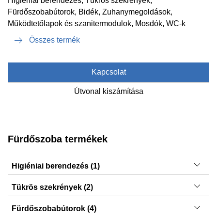
Higiéniai berendezés, Tükrös szekrények,
Fürdőszobabútorok, Bidék, Zuhanymegoldások,
Működtetőlapok és szanitermodulok, Mosdók, WC-k
Összes termék
Kapcsolat
Útvonal kiszámítása
Fürdőszoba termékek
Higiéniai berendezés (1)
AquaClean Alba
Tükrös szekrények (2)
Xeno², Option
Fürdőszobabútorok (4)