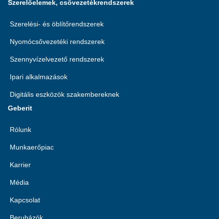
Szerelőelemek, csővezetékrendszerek
Szerelési- és öblítőrendszerek
Nyomócsővezetéki rendszerek
Szennyvízelvezető rendszerek
Ipari alkalmazások
Digitális eszközök szakembereknek
Geberit
Rólunk
Munkaerőpiac
Karrier
Média
Kapcsolat
Beruházók