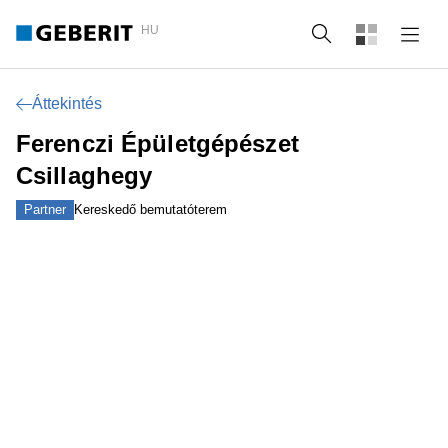
HU
Keresés
Áttekintés
Ferenczi Épületgépészet
Csillaghegy
Partner
Kereskedő bemutatóterem