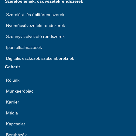
Szerelőelemek, csővezetékrendszerek
Szerelési- és öblítőrendszerek
Nyomócsővezetéki rendszerek
Szennyvízelvezető rendszerek
Ipari alkalmazások
Digitális eszközök szakembereknek
Geberit
Rólunk
Munkaerőpiac
Karrier
Média
Kapcsolat
Beruházók