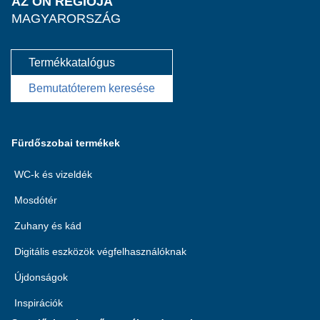
AZ ÖN RÉGIÓJA
MAGYARORSZÁG
Termékkatalógus
Bemutatóterem keresése
Fürdőszobai termékek
WC-k és vizeldék
Mosdótér
Zuhany és kád
Digitális eszközök végfelhasználóknak
Újdonságok
Inspirációk