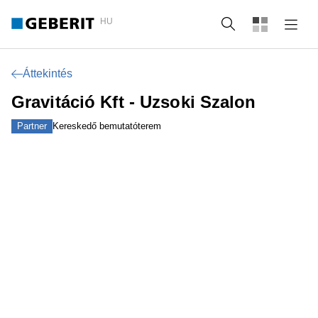
HU
Keresés
Áttekintés
Gravitáció Kft - Uzsoki Szalon
Partner
Kereskedő bemutatóterem