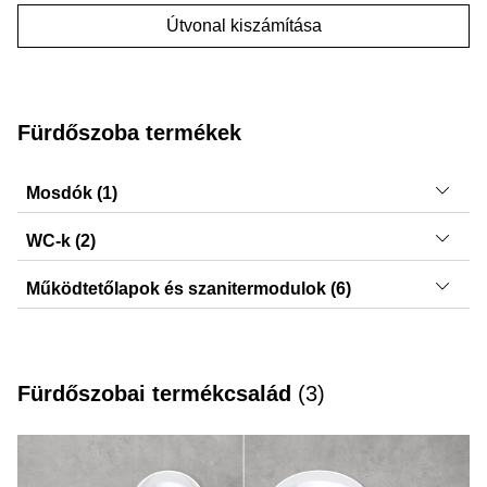
Útvonal kiszámítása
Fürdőszoba termékek
Mosdók (1)
VariForm
WC-k (2)
ONE, iCon
Működtetőlapok és szanitermodulok (6)
Sigma21, Sigma50, Sigma20, Sigma01, Sigma30,
DuoFresh modulok
Fürdőszobai termékcsalád
(
3
)