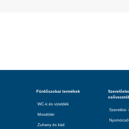
Fürdőszobai termékek
Szerelőele
csővezeté
WC-k és vizeldék
Szerelési-
Mosdótér
Nyomócsőv
Zuhany és kád