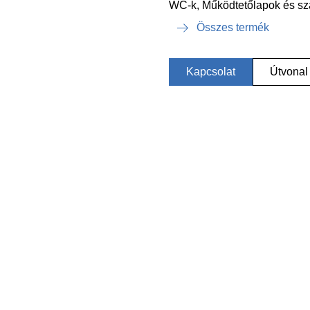
WC-k, Működtetőlapok és sz
Összes termék
Kapcsolat
Útvonal