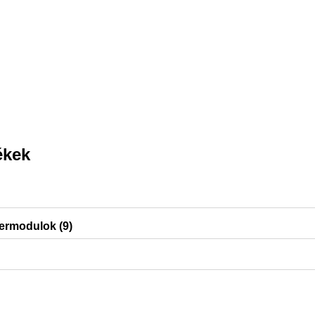
ékek
ermodulok (9)
 Sigma50, Delta20, Sigma20, Sigma01, Sigma30, DuoFresh mod