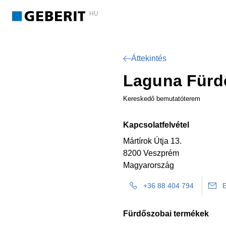
HU
Áttekintés
Laguna Fürd
Kereskedő bemutatóterem
Kapcsolatfelvétel
Mártírok Útja 13.
8200 Veszprém
Magyarország
+36 88 404 794
E
Fürdőszobai termékek