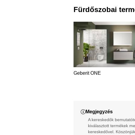
Fürdőszobai term
Geberit ONE
Megjegyzés
A kereskedők bemutatóter
kiválasztott termékek me
kereskedővel. Köszönjük