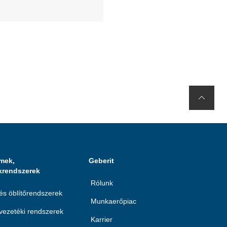
mek,
Geberit
krendszerek
Rólunk
 és öblítőrendszerek
Munkaerőpiac
ezetéki rendszerek
Karrier