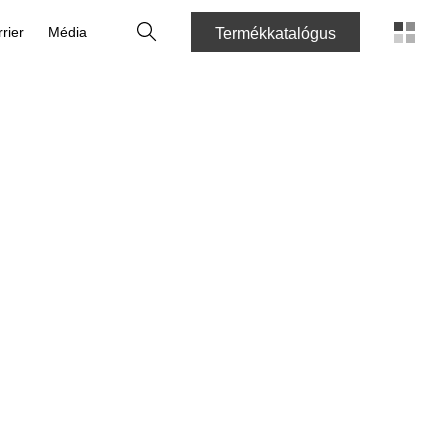
Keresés
rier
Média
Termékkatalógus