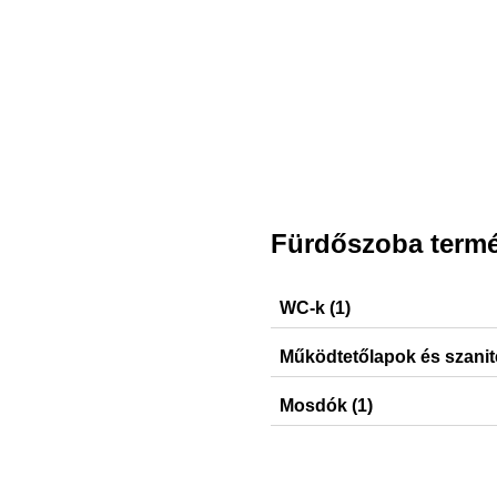
Fürdőszoba term
WC-k (1)
ONE
Működtetőlapok és szanit
Delta30, Delta50, Delta01,
Mosdók (1)
VariForm