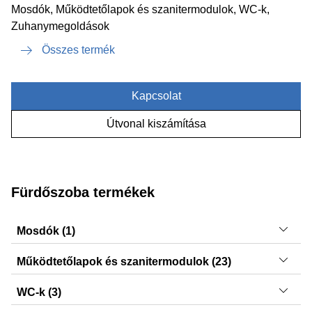
Mosdók, Működtetőlapok és szanitermodulok, WC-k,
Zuhanymegoldások
Összes termék
Kapcsolat
Útvonal kiszámítása
Fürdőszoba termékek
Mosdók (1)
VariForm
Működtetőlapok és szanitermodulok (23)
Delta30, Delta50, Sigma21, Sigma21, Delta01, Típus 10,
WC-k (3)
Sigma50, Sigma50, Delta15, Delta20, Sigma20, Sigma20,