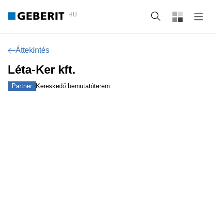
HU
Keresés
Áttekintés
Léta-Ker kft.
Partner
Kereskedő bemutatóterem