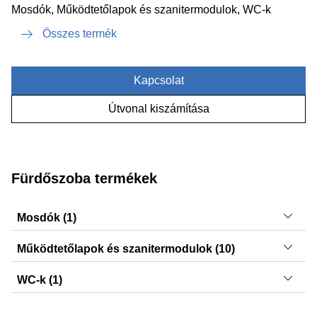
Mosdók, Működtetőlapok és szanitermodulok, WC-k
Összes termék
Kapcsolat
Útvonal kiszámítása
Fürdőszoba termékek
Mosdók (1)
VariForm
Működtetőlapok és szanitermodulok (10)
Sigma21, Sigma50, Sigma50, Sigma20, Sigma20,
WC-k (1)
Sigma01, Sigma30, Sigma30, Sigma10, DuoFresh
ONE
modulok