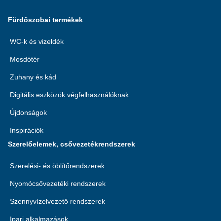
Fürdőszobai termékek
WC-k és vizeldék
Mosdótér
Zuhany és kád
Digitális eszközök végfelhasználóknak
Újdonságok
Inspirációk
Szerelőelemek, csővezetékrendszerek
Szerelési- és öblítőrendszerek
Nyomócsővezetéki rendszerek
Szennyvízelvezető rendszerek
Ipari alkalmazások