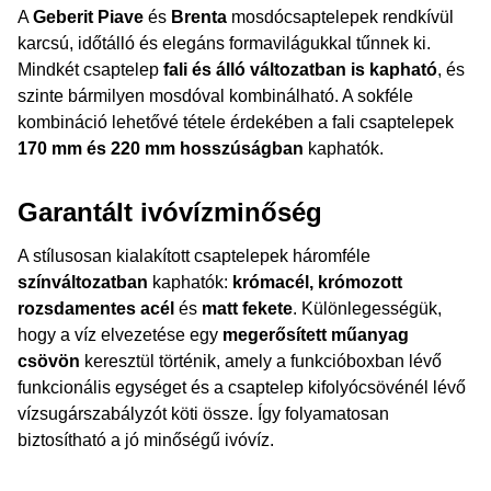
A
Geberit Piave
és
Brenta
mosdócsaptelepek rendkívül
karcsú, időtálló és elegáns formavilágukkal tűnnek ki.
Mindkét csaptelep
fali és álló változatban is kapható
, és
szinte bármilyen mosdóval kombinálható. A sokféle
kombináció lehetővé tétele érdekében a fali csaptelepek
170 mm és 220 mm hosszúságban
kaphatók.
Garantált ivóvízminőség
A stílusosan kialakított csaptelepek háromféle
színváltozatban
kaphatók:
krómacél, krómozott
rozsdamentes acél
és
matt fekete
. Különlegességük,
hogy a víz elvezetése egy
megerősített műanyag
csövön
keresztül történik, amely a funkcióboxban lévő
funkcionális egységet és a csaptelep kifolyócsövénél lévő
vízsugárszabályzót köti össze. Így folyamatosan
biztosítható a jó minőségű ivóvíz.