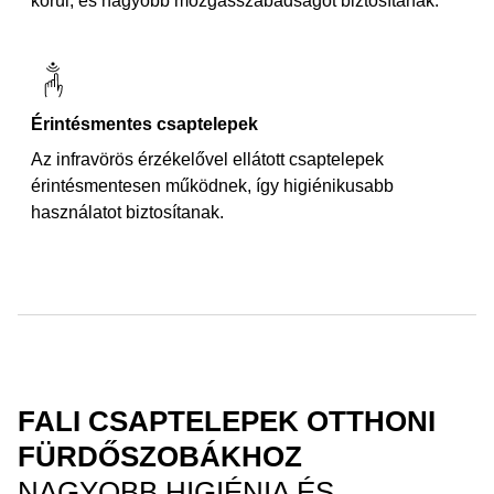
körül, és nagyobb mozgásszabadságot biztosítanak.
Érintésmentes csaptelepek
Az infravörös érzékelővel ellátott csaptelepek
érintésmentesen működnek, így higiénikusabb
használatot biztosítanak.
FALI CSAPTELEPEK OTTHONI
FÜRDŐSZOBÁKHOZ
NAGYOBB HIGIÉNIA ÉS