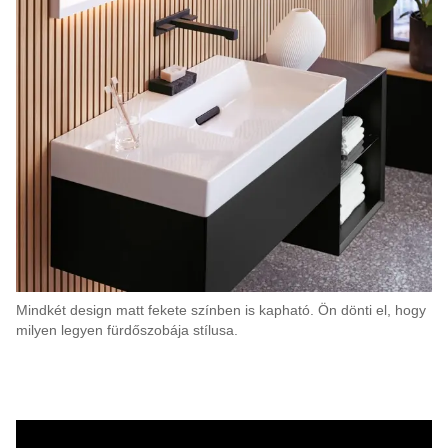
Mindkét design matt fekete színben is kapható. Ön dönti el, hogy
milyen legyen fürdőszobája stílusa.