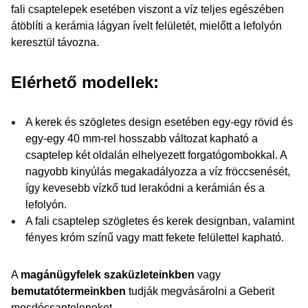
fali csaptelepek esetében viszont a víz teljes egészében
átöblíti a kerámia lágyan ívelt felületét, mielőtt a lefolyón
keresztül távozna.
Elérhető modellek:
A kerek és szögletes design esetében egy-egy rövid és
egy-egy 40 mm-rel hosszabb változat kapható a
csaptelep két oldalán elhelyezett forgatógombokkal. A
nagyobb kinyúlás megakadályozza a víz fröccsenését,
így kevesebb vízkő tud lerakódni a kerámián és a
lefolyón.
A fali csaptelep szögletes és kerek designban, valamint
fényes króm színű vagy matt fekete felülettel kapható.
A
magánügyfelek szaküzleteinkben
vagy
bemutatótermeinkben
tudják megvásárolni a Geberit
mosdócsaptelepeket.