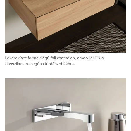
Lekerekített formavilágú fali csaptelep, amely jól illik a
klasszikusan elegáns fürdőszobákhoz.