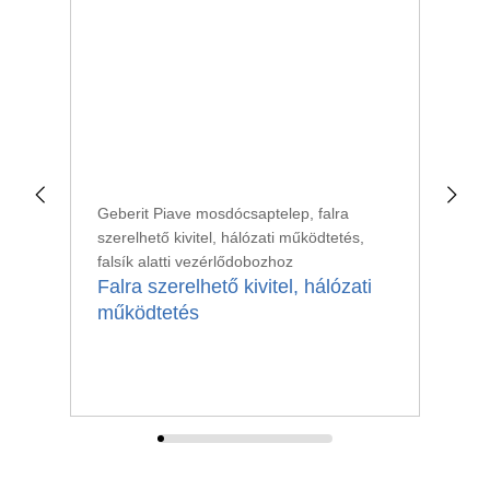
Geberit Piave mosdócsaptelep, falra
Geb
szerelhető kivitel, hálózati működtetés,
sze
falsík alatti vezérlődobozhoz
fal
Falra szerelhető kivitel, hálózati
Fa
működtetés
mű