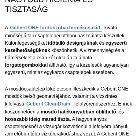
TISZTASÁG
A
Geberit ONE fürdőszobai termékcsalád
kiváló
minőségű fali csaptelepei otthoni használatra készültek.
Különlegességüket
időtálló designjuknak
és
egyszerű
kezelhetőségüknek
köszönhetik. A vízmennyiség és a
hőmérséklet a csap két oldalán található
forgatógombokkal
állítható, így a kezelésük ugyanolyan
egyszerű, mint az egykaros csaptelepek esetében.
A mosdócsaptelep tökéletesen illeszkedik a Geberit ONE
mosdók belső geometriájához, valamint a vízszintes
kifolyású
Geberit CleanDrain
lefolyórendszerhez. Ennek
köszönhetően a
mosdó hatékonyabban öblíthető
, és
hosszabb ideig marad tiszta
. A hagyományos
csaptelepeknél a vízsugár közvetlenül a lefolyóra irányul,
ami előbb-utóbb vízkőlerakódáshoz vezet. A Geberit ONE