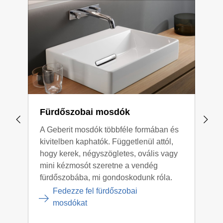
mosdók így
kevesebb tisztítást igényelnek
.
fertőtlenítés elvégzése érdekében.
Ezenkívül a hálózati vagy akkumulátoros
működtetéshez biztosítani kell
az elektromos
csatlakozásokat
.
Végezetül az
infravörös érzékelők megfelelő
elhelyezése
is fontos az érintésmentes használat
biztosításához.
Fürdőszobai mosdók
Geb
mos
A Geberit mosdók többféle formában és
kivitelben kaphatók. Függetlenül attól,
A Ge
hogy kerek, négyszögletes, ovális vagy
szif
mini kézmosót szeretne a vendég
olya
fürdőszobába, mi gondoskodunk róla.
mint
szem
Fedezze fel fürdőszobai
mosdókat