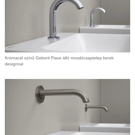
Krómacél színű Geberit Piave álló mosdócsaptelep kerek
designnal