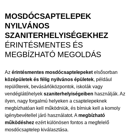
MOSDÓCSAPTELEPEK
NYILVÁNOS
SZANITERHELYISÉGEKHEZ
ÉRINTÉSMENTES ÉS
MEGBÍZHATÓ MEGOLDÁS
Az
érintésmentes mosdócsaptelepeket
elsősorban
középületek és félig nyilvános épületek
, például
repülőterek, bevásárlóközpontok, iskolák vagy
vendéglátóhelyek
szaniterhelyiségeiben
használják. Az
ilyen, nagy forgalmú helyeken a csaptelepeknek
megbízhatóan kell működniük, és bírniuk kell a komoly
igénybevétellel járó használatot. A
megbízható
működéshez
ezért különösen fontos a megfelelő
mosdócsaptelep kiválasztása.