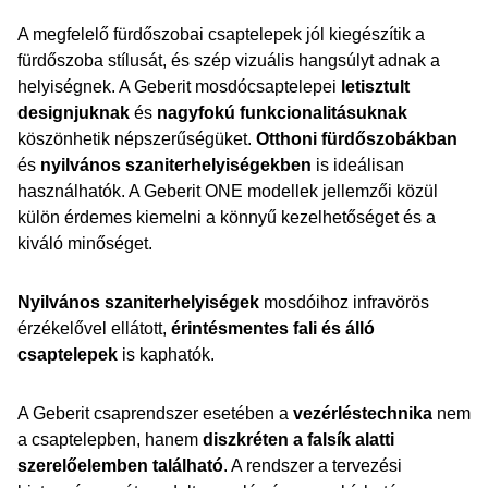
A megfelelő fürdőszobai csaptelepek jól kiegészítik a
fürdőszoba stílusát, és szép vizuális hangsúlyt adnak a
helyiségnek. A Geberit mosdócsaptelepei
letisztult
designjuknak
és
nagyfokú funkcionalitásuknak
köszönhetik népszerűségüket.
Otthoni fürdőszobákban
és
nyilvános szaniterhelyiségekben
is ideálisan
használhatók. A Geberit ONE modellek jellemzői közül
külön érdemes kiemelni a könnyű kezelhetőséget és a
kiváló minőséget.
Nyilvános szaniterhelyiségek
mosdóihoz infravörös
érzékelővel ellátott,
érintésmentes fali és álló
csaptelepek
is kaphatók.
A Geberit csaprendszer esetében a
vezérléstechnika
nem
a csaptelepben, hanem
diszkréten a falsík alatti
szerelőelemben található
. A rendszer a tervezési