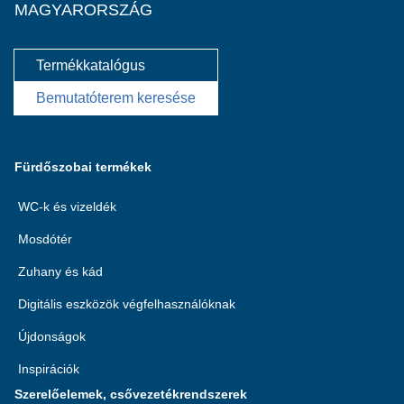
MAGYARORSZÁG
Termékkatalógus
Bemutatóterem keresése
Fürdőszobai termékek
WC-k és vizeldék
Mosdótér
Zuhany és kád
Digitális eszközök végfelhasználóknak
Újdonságok
Inspirációk
Szerelőelemek, csővezetékrendszerek