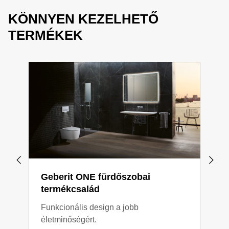
KÖNNYEN KEZELHETŐ
TERMÉKEK
Geberit ONE fürdőszobai
Geb
termékcsalád
ter
Funkcionális design a jobb
Tisz
életminőségért.