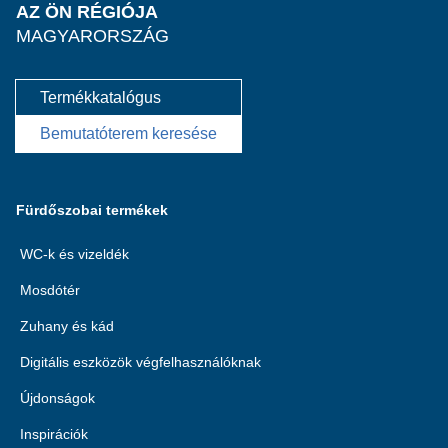
AZ ÖN RÉGIÓJA
MAGYARORSZÁG
Termékkatalógus
Bemutatóterem keresése
Fürdőszobai termékek
WC-k és vizeldék
Mosdótér
Zuhany és kád
Digitális eszközök végfelhasználóknak
Újdonságok
Inspirációk