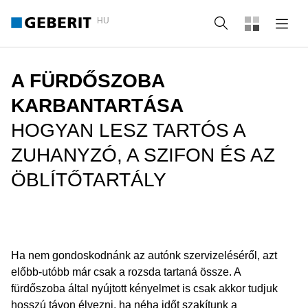
HU
Keresés
A FÜRDŐSZOBA
KARBANTARTÁSA
HOGYAN LESZ TARTÓS A
ZUHANYZÓ, A SZIFON ÉS AZ
ÖBLÍTŐTARTÁLY
Ha nem gondoskodnánk az autónk szervizeléséről, azt
előbb-utóbb már csak a rozsda tartaná össze. A
fürdőszoba által nyújtott kényelmet is csak akkor tudjuk
hosszú távon élvezni, ha néha időt szakítunk a