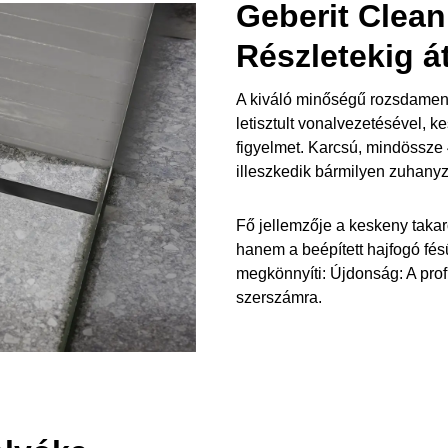
Geberit Clea
Részletekig á
A kiváló minőségű rozsdament
letisztult vonalvezetésével, 
figyelmet. Karcsú, mindössze
illeszkedik bármilyen zuhany
Fő jellemzője a keskeny takar
hanem a beépített hajfogó fés
megkönnyíti: Újdonság: A profi
szerszámra.