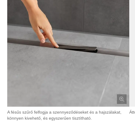
A fésűs szűrő felfogja a szennyeződéseket és a hajszálakat,
Át
könnyen kivehető, és egyszerűen tisztítható.