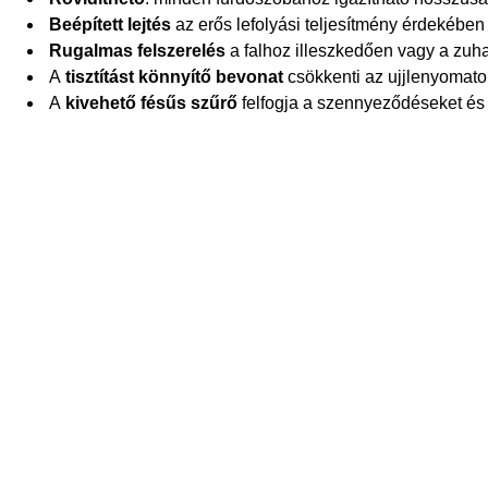
Beépített lejtés
az erős lefolyási teljesítmény érdekében
Rugalmas felszerelés
a falhoz illeszkedően vagy a zu
A
tisztítást könnyítő bevonat
csökkenti az ujjlenyomat
A
kivehető fésűs szűrő
felfogja a szennyeződéseket és a