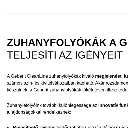
ZUHANYFOLYÓKÁK A G
TELJESÍTI AZ IGÉNYEIT
A Geberit CleanLine zuhanyfolyókák kiváló
megjelenést
,
f
számos szín- és kivitelváltozatban kapható. Akár rozsdamen
készülnek, a Geberit zuhanyfolyókák tökéletesen illeszked
Zuhanylefolyóink további különlegessége az
innovatív fun
tulajdonságokkal rendelkeznek:
Rövidíthető
: minden fürdőszobához igazítható hosszús