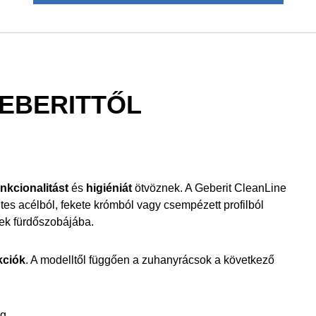
EBERITTŐL
unkcionalitást
és
higiéniát
ötvöznek. A Geberit CleanLine
tes acélból, fekete krómból vagy csempézett profilból
nek fürdőszobájába.
kciók
. A modelltől függően a zuhanyrácsok a következő
ág