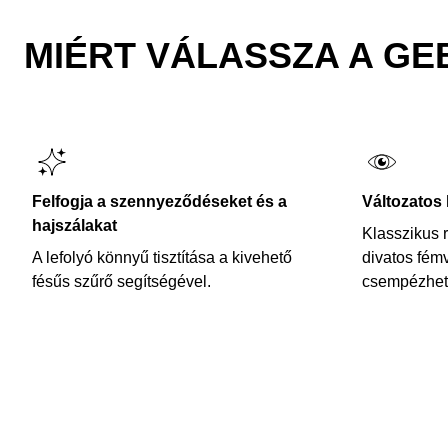
MIÉRT VÁLASSZA A GE
Felfogja a szennyeződéseket és a
Változatos 
hajszálakat
Klasszikus 
A lefolyó könnyű tisztítása a kivehető
divatos fémv
fésűs szűrő segítségével.
csempézhető