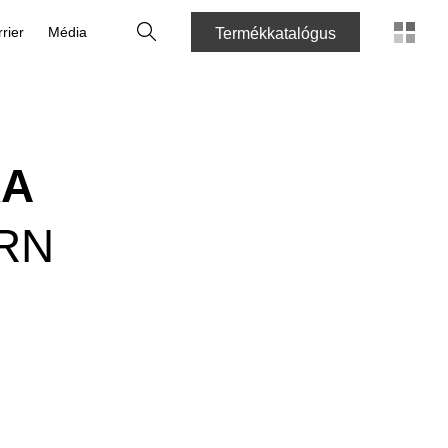
Keresés
rier
Média
Termékkatalógus
KA
RN