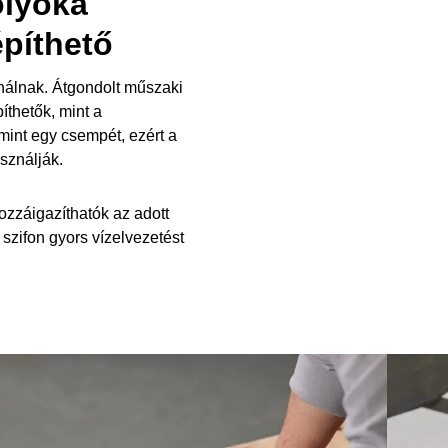
olyóka
píthető
ínálnak. Átgondolt műszaki
thetők, mint a
 mint egy csempét, ezért a
sználják.
ozzáigazíthatók az adott
szifon gyors vízelvezetést