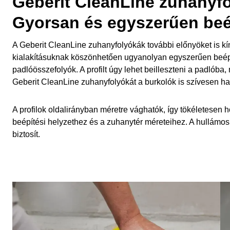
Geberit CleanLine zuhanyf
Gyorsan és egyszerűen beé
A Geberit CleanLine zuhanyfolyókák további előnyöket is k
kialakításuknak köszönhetően ugyanolyan egyszerűen beépí
padlóösszefolyók. A profilt úgy lehet beilleszteni a padlóba,
Geberit CleanLine zuhanyfolyókát a burkolók is szívesen ha
A profilok oldalirányban méretre vághatók, így tökéletesen h
beépítési helyzethez és a zuhanytér méreteihez. A hullámos 
biztosít.