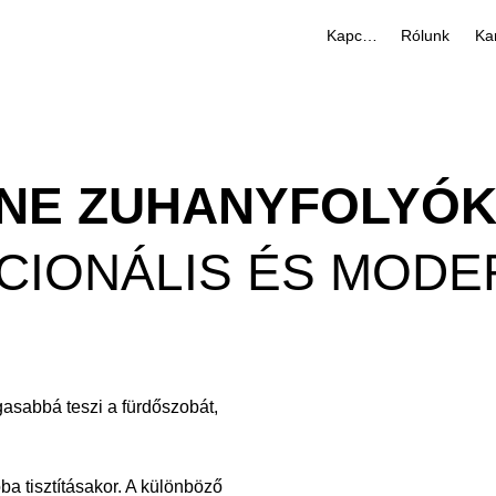
Kapcsolat
Rólunk
Kar
INE ZUHANYFOLYÓ
KCIONÁLIS ÉS MODE
gasabbá teszi a fürdőszobát,
ba tisztításakor. A különböző