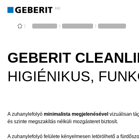
HU
GEBERIT CLEANL
HIGIÉNIKUS, FUN
A zuhanylefolyó
minimalista megjelenésével
vizuálisan tá
és szinte megszakítás nélküli mozgásteret biztosít.
A zuhanylefolyó felülete kényelmesen letörölhető a fürdőszo