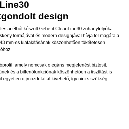
nLine30
tgondolt design
es acélból készült Geberit CleanLine30 zuhanyfolyóka
keskeny formájával és modern designjával hívja fel magára a
 43 mm-es kialakításának köszönhetően tökéletesen
zóhoz.
óprofil, amely nemcsak elegáns megjelenést biztosít,
űnek és a billenőfunkciónak köszönhetően a tisztítást is
l egyetlen ujjmozdulattal kivehető, így nincs szükség