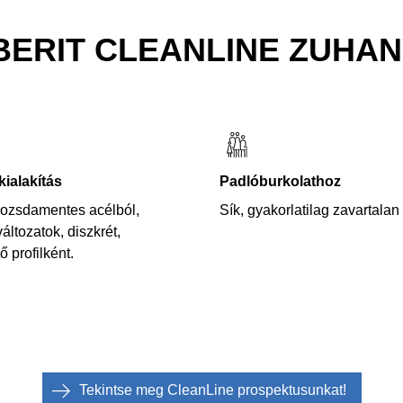
BERIT CLEANLINE ZUHA
kialakítás
Padlóburkolathoz
rozsdamentes acélból,
Sík, gyakorlatilag zavartalan
áltozatok, diszkrét,
 profilként.
Tekintse meg CleanLine prospektusunkat!