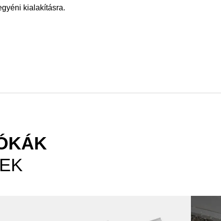
gyéni kialakításra.
YÓKÁK
LEK