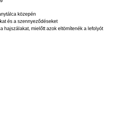
hanytálca közepén
okat és a szennyeződéseket
 hajszálakat, mielőtt azok eltömítenék a lefolyót