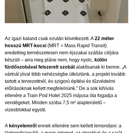
Az igazi kaland csak ezután következett. A
22 méter
hosszú MRT-kocsi
(MRT = Mass Rapid Transit)
eredetileg természetesen nem éjszakai szállás céljára
készült – arra meg pláne nem, hogy nyolc,
külön
fürdőszobával felszerelt szobát
alakítsanak ki benne. „A
vártnál jóval több nehézségbe ütköztünk, a projekt tovább
tartott a tervezettnél, és szigorú építési és tűzvédelmi
előírásoknak kellett megfelelnünk.” De a sok kihívás
ellenére a Train Pod Hotel 2025 májusa óta fogadja a
vendégeket. Minden szoba 7,5 m² alapterületű –
vizesblokkal együtt.
A
kényelemről
ennek ellenére sem kellett lemondani: a
légkondicionáló, a gyors internet, az okostévé és a saját