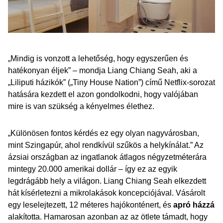
„Mindig is vonzott a lehetőség, hogy egyszerűen és
hatékonyan éljek” – mondja Liang Chiang Seah, aki a
„Liliputi házikók” („Tiny House Nation”) című Netflix-sorozat
hatására kezdett el azon gondolkodni, hogy valójában
mire is van szükség a kényelmes élethez.
„Különösen fontos kérdés ez egy olyan nagyvárosban,
mint Szingapúr, ahol rendkívül szűkös a helykínálat.” Az
ázsiai országban az ingatlanok átlagos négyzetméterára
mintegy 20.000 amerikai dollár – így ez az egyik
legdrágább hely a világon. Liang Chiang Seah elkezdett
hát kísérletezni a mikrolakások koncepciójával. Vásárolt
egy leselejtezett, 12 méteres hajókonténert, és
apró házzá
alakította. Hamarosan azonban az az ötlete támadt, hogy