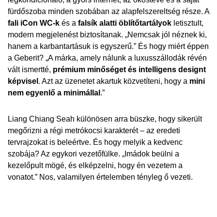
fürdőszoba minden szobában az alapfelszereltség része. A
fali iCon WC-k
és a
falsík alatti öblítőtartályok
letisztult,
modern megjelenést biztosítanak. „Nemcsak jól néznek ki,
hanem a karbantartásuk is egyszerű.” És hogy miért éppen
a Geberit? „A márka, amely nálunk a luxusszállodák révén
vált ismertté,
prémium minőséget és intelligens designt
képvisel
. Azt az üzenetet akartuk közvetíteni, hogy a
mini
nem egyenlő a minimállal
.”
Liang Chiang Seah különösen arra büszke, hogy sikerült
megőrizni a régi metrókocsi karakterét – az eredeti
tervrajzokat is beleértve. És hogy melyik a kedvenc
szobája? Az egykori vezetőfülke. „Imádok beülni a
kezelőpult mögé, és elképzelni, hogy én vezetem a
vonatot.” Nos, valamilyen értelemben tényleg ő vezeti.