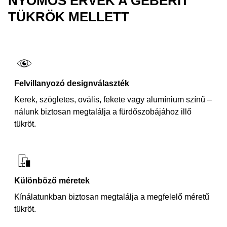
NYOMÓS ÉRVEK A GEBERIT
TÜKRÖK MELLETT
Felvillanyozó designválaszték
Kerek, szögletes, ovális, fekete vagy alumínium színű –
nálunk biztosan megtalálja a fürdőszobájához illő
tükröt.
Különböző méretek
Kínálatunkban biztosan megtalálja a megfelelő méretű
tükröt.