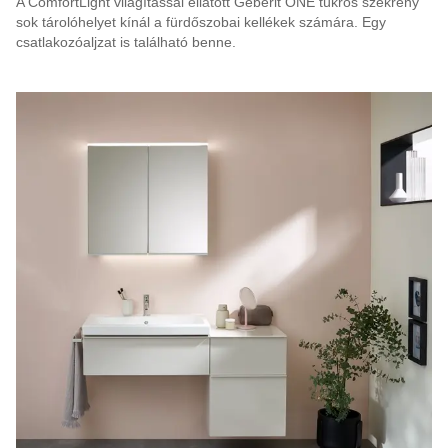
A ComfortLight világítással ellátott Geberit ONE tükrös szekrény
sok tárolóhelyet kínál a fürdőszobai kellékek számára. Egy
csatlakozóaljzat is található benne.