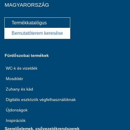
MAGYARORSZÁG
Termékkatalógus
Bemutatóterem keresése
Fürdőszobai termékek
WC-k és vizeldék
Mosdótér
Zuhany és kád
Digitális eszközök végfelhasználóknak
Újdonságok
Inspirációk
Szerelőelemek, csővezetékrendszerek