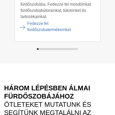
hogy hogyan kell helyesen megtervezni a
fürdőszobába. Fedezze fel mosdóinkat
mini
fürdőszobai világítást
.
fürdőszobabútorainkat, tükreinket és
fürd
tartozékainkat.
Fedezze fel
fürdőszobatermékeinket
HÁROM LÉPÉSBEN ÁLMAI
FÜRDŐSZOBÁJÁHOZ
ÖTLETEKET MUTATUNK ÉS
SEGÍTÜNK MEGTALÁLNI AZ