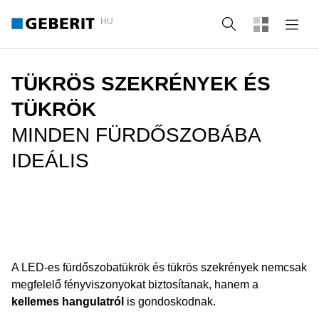
HU
Keresés
TÜKRÖS SZEKRÉNYEK ÉS
TÜKRÖK
MINDEN FÜRDŐSZOBÁBA
IDEÁLIS
A LED-es fürdőszobatükrök és tükrös szekrények nemcsak
megfelelő fényviszonyokat biztosítanak, hanem a
kellemes hangulatról
is gondoskodnak.