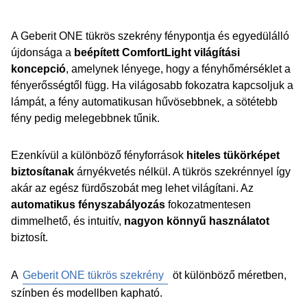
A Geberit ONE tükrös szekrény fénypontja és egyedülálló
újdonsága a
beépített ComfortLight világítási
koncepció
, amelynek lényege, hogy a fényhőmérséklet a
fényerősségtől függ. Ha világosabb fokozatra kapcsoljuk a
lámpát, a fény automatikusan hűvösebbnek, a sötétebb
fény pedig melegebbnek tűnik.
Ezenkívül a különböző fényforrások
hiteles tükörképet
biztosítanak
árnyékvetés nélkül. A tükrös szekrénnyel így
akár az egész fürdőszobát meg lehet világítani. Az
automatikus fényszabályozás
fokozatmentesen
dimmelhető, és intuitív,
nagyon könnyű használatot
biztosít.
A
Geberit ONE tükrös szekrény
öt különböző méretben,
színben és modellben kapható.