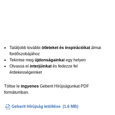
Találjobb további
ötleteket és inspirációkat
álmai
fürdőszobájához
Tekintse meg
újdonságainka
t egy helyen
Olvassa el
interjúinkat
és fedezze fel
érdekességeinket
Töltse le
ingyenes
Geberit Hírújságunkat PDF
formátumban.
Geberit Hírújság letöltése
(
1.6 MB
)