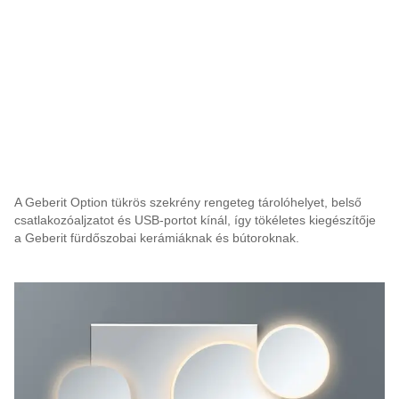
A Geberit Option tükrös szekrény rengeteg tárolóhelyet, belső
csatlakozóaljzatot és USB-portot kínál, így tökéletes kiegészítője
a Geberit fürdőszobai kerámiáknak és bútoroknak.