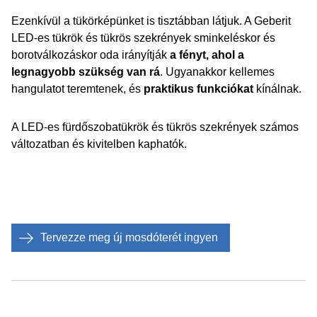
Ezenkívül a tükörképünket is tisztábban látjuk. A Geberit
LED-es tükrök és tükrös szekrények sminkeléskor és
borotválkozáskor oda irányítják
a fényt, ahol a
legnagyobb szükség van rá
. Ugyanakkor kellemes
hangulatot teremtenek, és
praktikus funkciókat
kínálnak.
A LED-es fürdőszobatükrök és tükrös szekrények számos
változatban és kivitelben kaphatók.
Tervezze meg új mosdóterét ingyen