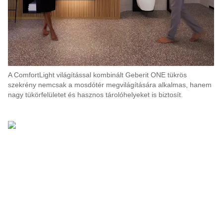
A ComfortLight világítással kombinált Geberit ONE tükrös
szekrény nemcsak a mosdótér megvilágítására alkalmas, hanem
nagy tükörfelületet és hasznos tárolóhelyeket is biztosít.