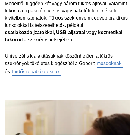
Modelltől függően két vagy három tükrös ajtóval, valamint
tükör alatti pakolófelülettel vagy pakolófelület nélküli
kivitelben kaphatók. Tükrös szekrényeink egyéb praktikus
funkciókkal is felszerelhetők, például
csatlakozóaljzatokkal, USB-aljzattal
vagy
kozmetikai
tükörrel
a szekrény belsejében.
Univerzális kialakításuknak köszönhetően a tükrös
szekrények tökéletes kiegészítői a Geberit
mosdóknak
és
fürdőszobabútoroknak
.