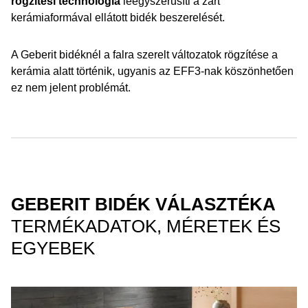
rögzítési technológia
leegyszerűsíti a zárt
kerámiaformával ellátott bidék beszerelését.
A Geberit bidéknél a falra szerelt változatok rögzítése a
kerámia alatt történik, ugyanis az EFF3-nak köszönhetően
ez nem jelent problémát.
GEBERIT BIDÉK VÁLASZTÉKA
TERMÉKADATOK, MÉRETEK ÉS
EGYEBEK