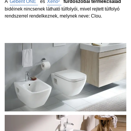
A
Geberit ONE
és
Xeno²
fürdőszobai termékcsalád
bidéinek nincsenek látható túlfolyói, mivel rejtett túlfolyó
rendszerrel rendelkeznek, melynek neve: Clou.