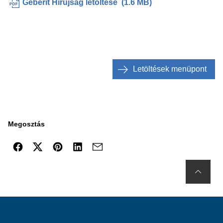
Geberit Hírújság letöltése
(
1.6 MB
)
Letöltések menüpont
Megosztás