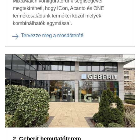
Mix&Match konfigurátorunk segítségével
megtekintheti, hogy iCon, Acanto és ONE
termékcsaládunk termékei közül melyek
kombinálhatók egymással.
Tervezze meg a mosdóterét!
2. Geberit bemutatóterem