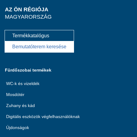
AZ ÖN RÉGIÓJA
MAGYARORSZÁG
Termékkatalógus
Bemutatóterem keresése
Fürdőszobai termékek
WC-k és vizeldék
Mosdótér
Zuhany és kád
Digitális eszközök végfelhasználóknak
Újdonságok