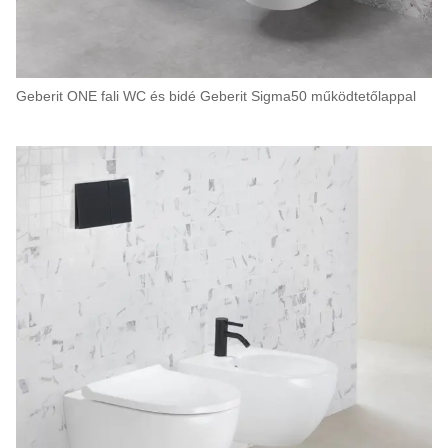
Geberit ONE fali WC és bidé Geberit Sigma50 működtetőlappal