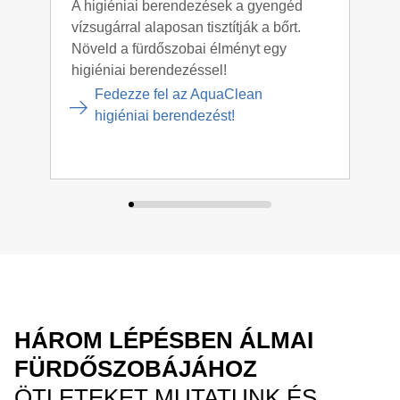
A higiéniai berendezések a gyengéd
A Ge
vízsugárral alaposan tisztítják a bőrt.
WC-h
Növeld a fürdőszobai élményt egy
nélk
higiéniai berendezéssel!
tart
Fedezze fel az AquaClean
higiéniai berendezést!
HÁROM LÉPÉSBEN ÁLMAI
FÜRDŐSZOBÁJÁHOZ
ÖTLETEKET MUTATUNK ÉS