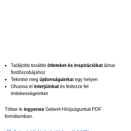
Találjobb további
ötleteket és inspirációkat
álmai
fürdőszobájához
Tekintse meg
újdonságainka
t egy helyen
Olvassa el
interjúinkat
és fedezze fel
érdekességeinket
Töltse le
ingyenes
Geberit Hírújságunkat PDF
formátumban.