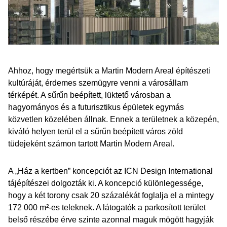
Ahhoz, hogy megértsük a Martin Modern Areal építészeti
kultúráját, érdemes szemügyre venni a városállam
térképét. A sűrűn beépített, lüktető városban a
hagyományos és a futurisztikus épületek egymás
közvetlen közelében állnak. Ennek a területnek a közepén,
kiváló helyen terül el a sűrűn beépített város zöld
tüdejeként számon tartott Martin Modern Areal.
A „Ház a kertben” koncepciót az ICN Design International
tájépítészei dolgozták ki. A koncepció különlegessége,
hogy a két torony csak 20 százalékát foglalja el a mintegy
172 000 m²-es teleknek. A látogatók a parkosított terület
belső részébe érve szinte azonnal maguk mögött hagyják