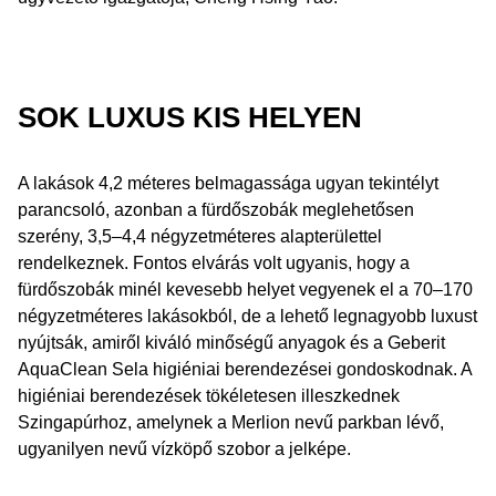
SOK LUXUS KIS HELYEN
A lakások 4,2 méteres belmagassága ugyan tekintélyt
parancsoló, azonban a fürdőszobák meglehetősen
szerény, 3,5–4,4 négyzetméteres alapterülettel
rendelkeznek. Fontos elvárás volt ugyanis, hogy a
fürdőszobák minél kevesebb helyet vegyenek el a 70–170
négyzetméteres lakásokból, de a lehető legnagyobb luxust
nyújtsák, amiről kiváló minőségű anyagok és a Geberit
AquaClean Sela higiéniai berendezései gondoskodnak. A
higiéniai berendezések tökéletesen illeszkednek
Szingapúrhoz, amelynek a Merlion nevű parkban lévő,
ugyanilyen nevű vízköpő szobor a jelképe.