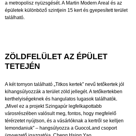
a metropolisz nyüzsgését. A Martin Modern Areal és az
épületek különböző szintjein 15 kert és gyepesített terület
található.
ZÖLDFELÜLET AZ ÉPÜLET
TETEJÉN
A két tornyon található „Titkos kertek” nevű tetőkertek jól
kihangsúlyozzák a terület zöld jellegét. A tetőkertekben
kerthelyiségeknek és hangulatos lugasok találhatók.
„Mivel ez a projekt Szingapúr legfelkapottabb
városrészében valósult meg, fontos, hogy megfelelő
térérzetet nyújtson, és a vásárlóknak a kertről se kelljen
lemondaniuk” – hangsúlyozza a GuocoLand csoport
ügyvezető igazgatója, Cheng Hsing Yao.