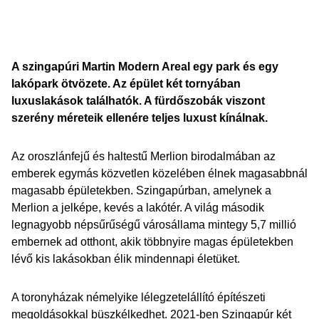
A szingapúri Martin Modern Areal egy park és egy
lakópark ötvözete. Az épület két tornyában
luxuslakások találhatók. A fürdőszobák viszont
szerény méreteik ellenére teljes luxust kínálnak.
Az oroszlánfejű és haltestű Merlion birodalmában az
emberek egymás közvetlen közelében élnek magasabbnál
magasabb épületekben. Szingapúrban, amelynek a
Merlion a jelképe, kevés a lakótér. A világ második
legnagyobb népsűrűségű városállama mintegy 5,7 millió
embernek ad otthont, akik többnyire magas épületekben
lévő kis lakásokban élik mindennapi életüket.
A toronyházak némelyike lélegzetelállító építészeti
megoldásokkal büszkélkedhet. 2021-ben Szingapúr két