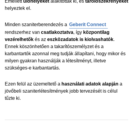
Emellett
ülőhelyeket
alakítottak ki, és
tárolószekrényeket
helyeztek el.
Minden szaniterberendezés a
Geberit Connect
rendszerhez van
csatlakoztatva
, így
központilag
vezérelhetők
és az
eszközadatok is kiolvashatók
.
Ennek köszönhetően a takarítószemélyzet és a
karbantartók azonnal meg tudják állapítani, hogy mikor és
milyen gyakran használják a létesítményt, illetve
szükséges-e karbantartás.
Ezen felül az üzemeltető a
használati adatok alapján
a
jövőbeli szaniterlétesítmények jobb tervezését is célul
tűzte ki.