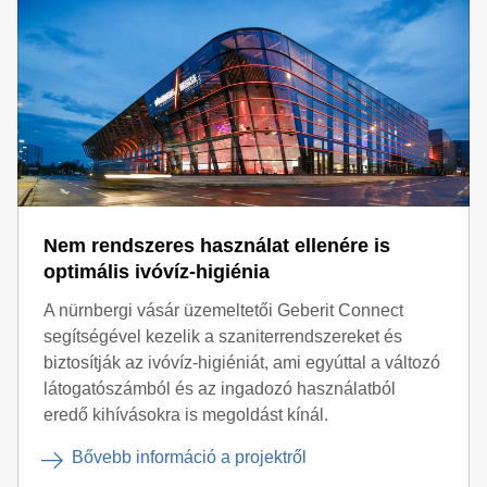
Nem rendszeres használat ellenére is
optimális ivóvíz-higiénia
A nürnbergi vásár üzemeltetői Geberit Connect
segítségével kezelik a szaniterrendszereket és
biztosítják az ivóvíz-higiéniát, ami egyúttal a változó
látogatószámból és az ingadozó használatból
eredő kihívásokra is megoldást kínál.
Bővebb információ a projektről