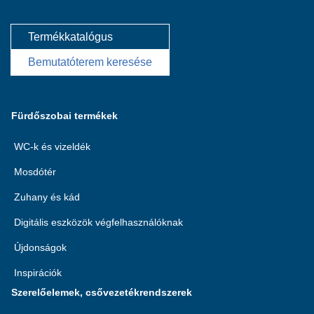
Termékkatalógus
Bemutatóterem keresése
Fürdőszobai termékek
WC-k és vizeldék
Mosdótér
Zuhany és kád
Digitális eszközök végfelhasználóknak
Újdonságok
Inspirációk
Szerelőelemek, csővezetékrendszerek