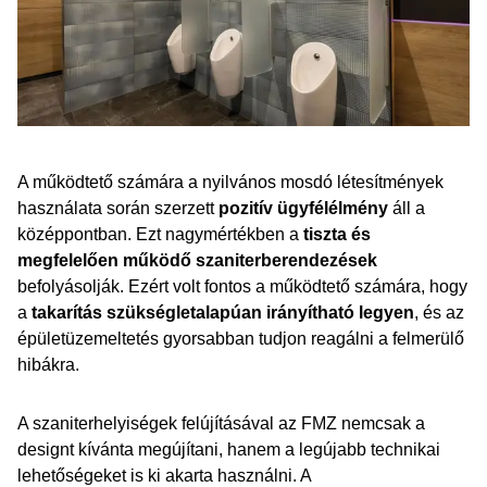
A működtető számára a nyilvános mosdó létesítmények
használata során szerzett
pozitív ügyfélélmény
áll a
középpontban. Ezt nagymértékben a
tiszta és
megfelelően működő szaniterberendezések
befolyásolják. Ezért volt fontos a működtető számára, hogy
a
takarítás szükségletalapúan irányítható legyen
, és az
épületüzemeltetés gyorsabban tudjon reagálni a felmerülő
hibákra.
A szaniterhelyiségek felújításával az FMZ nemcsak a
designt kívánta megújítani, hanem a legújabb technikai
lehetőségeket is ki akarta használni. A