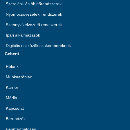
Szerelési- és öblítőrendszerek
Nyomócsővezetéki rendszerek
Szennyvízelvezető rendszerek
Ipari alkalmazások
Digitális eszközök szakembereknek
Geberit
Rólunk
Munkaerőpiac
Karrier
Média
Kapcsolat
Beruházók
Fenntarthatóság