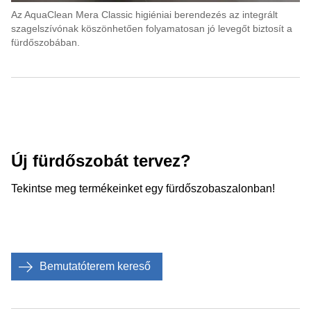
Az AquaClean Mera Classic higiéniai berendezés az integrált
szagelszívónak köszönhetően folyamatosan jó levegőt biztosít a
fürdőszobában.
Új fürdőszobát tervez?
Tekintse meg termékeinket egy fürdőszobaszalonban!
Bemutatóterem kereső