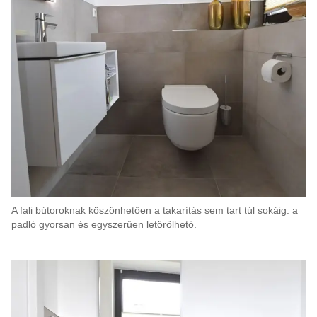
A fali bútoroknak köszönhetően a takarítás sem tart túl sokáig: a
padló gyorsan és egyszerűen letörölhető.