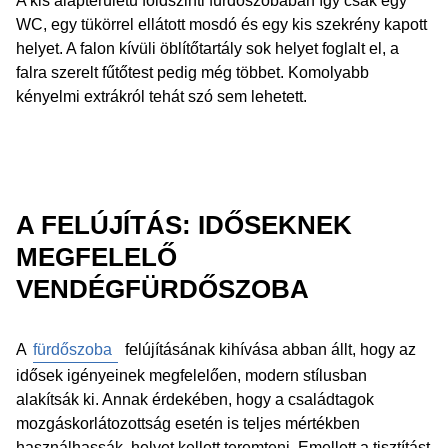
A kis alapterületű földszinti fürdőszobában így csak egy
WC, egy tükörrel ellátott mosdó és egy kis szekrény kapott
helyet. A falon kívüli öblítőtartály sok helyet foglalt el, a
falra szerelt fűtőtest pedig még többet. Komolyabb
kényelmi extrákról tehát szó sem lehetett.
A FELÚJÍTÁS: IDŐSEKNEK
MEGFELELŐ
VENDÉGFÜRDŐSZOBA
A
fürdőszoba
felújításának kihívása abban állt, hogy az
idősek igényeinek megfelelően, modern stílusban
alakítsák ki. Annak érdekében, hogy a családtagok
mozgáskorlátozottság esetén is teljes mértékben
használhassák, helyet kellett teremteni. Emellett a tisztítást