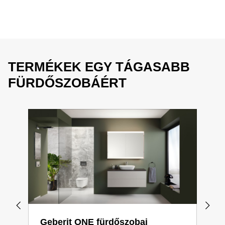
TERMÉKEK EGY TÁGASABB
FÜRDŐSZOBÁÉRT
Geberit ONE fürdőszobai
Geb