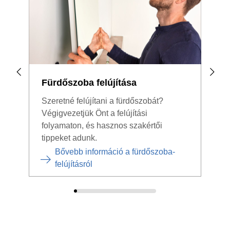
Fürdőszoba felújítása
Nag
ven
Szeretné felújítani a fürdőszobát?
Végigvezetjük Önt a felújítási
Felú
folyamaton, és hasznos szakértői
kös
tippeket adunk.
nagy
Bővebb információ a fürdőszoba-
felújításról