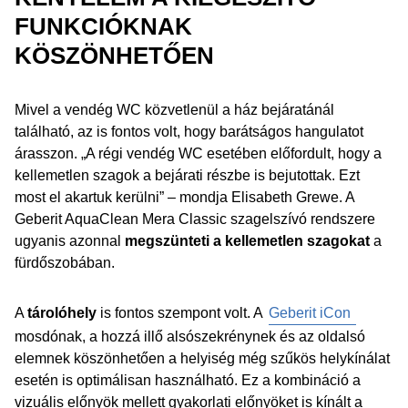
FUNKCIÓKNAK
KÖSZÖNHETŐEN
Mivel a vendég WC közvetlenül a ház bejáratánál
található, az is fontos volt, hogy barátságos hangulatot
árasszon. „A régi vendég WC esetében előfordult, hogy a
kellemetlen szagok a bejárati részbe is bejutottak. Ezt
most el akartuk kerülni” – mondja Elisabeth Grewe. A
Geberit AquaClean Mera Classic szagelszívó rendszere
ugyanis azonnal
megszünteti a kellemetlen szagokat
a
fürdőszobában.
A
tárolóhely
is fontos szempont volt. A
Geberit iCon
mosdónak, a hozzá illő alsószekrénynek és az oldalsó
elemnek köszönhetően a helyiség még szűkös helykínálat
esetén is optimálisan használható. Ez a kombináció a
vizuális előnyök mellett gyakorlati előnyöket is kínált a