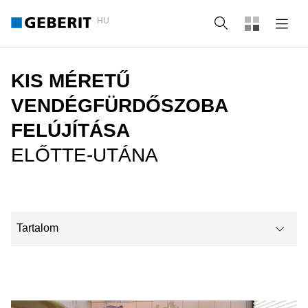
HU
Keresés
KIS MÉRETŰ
VENDÉGFÜRDŐSZOBA
FELÚJÍTÁSA
ELŐTTE-UTÁNA
Tartalom
A felújítás: időseknek megfelelő vendégfürdőszoba
Aminek a vendégfürdőszobában van a helye