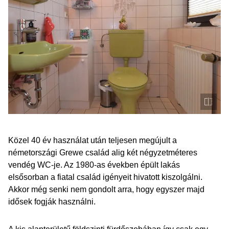
Kényelem a kiegészítő funkcióknak köszönhetően
Termékek egy tágasabb fürdőszobáért
További cikkek
Közel 40 év használat után teljesen megújult a
németországi Grewe család alig két négyzetméteres
vendég WC-je. Az 1980-as években épült lakás
elsősorban a fiatal család igényeit hivatott kiszolgálni.
Akkor még senki nem gondolt arra, hogy egyszer majd
idősek fogják használni.