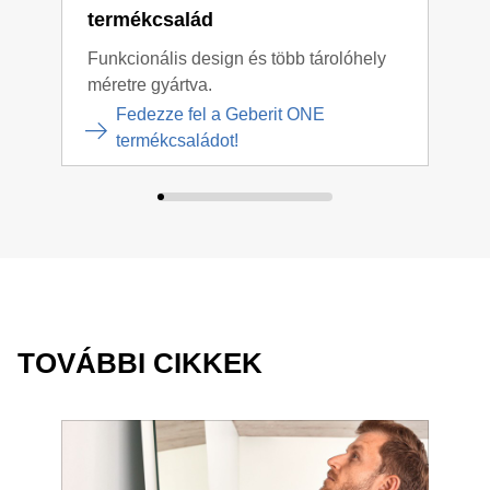
termékcsalád
ter
Funkcionális design és több tárolóhely
Leti
méretre gyártva.
Fedezze fel a Geberit ONE
termékcsaládot!
TOVÁBBI CIKKEK