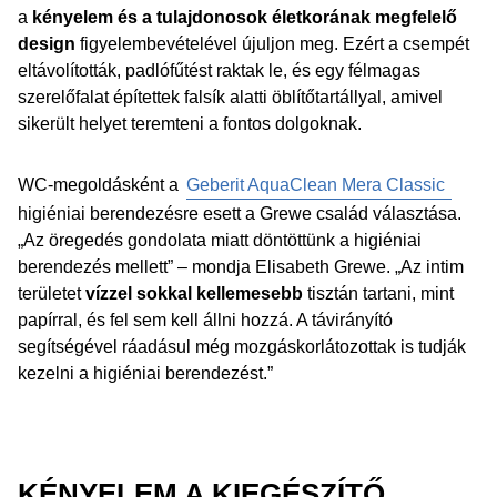
a
kényelem és a tulajdonosok életkorának megfelelő
design
figyelembevételével újuljon meg. Ezért a csempét
eltávolították, padlófűtést raktak le, és egy félmagas
szerelőfalat építettek falsík alatti öblítőtartállyal, amivel
sikerült helyet teremteni a fontos dolgoknak.
WC-megoldásként a
Geberit AquaClean Mera Classic
higiéniai berendezésre esett a Grewe család választása.
„Az öregedés gondolata miatt döntöttünk a higiéniai
berendezés mellett” – mondja Elisabeth Grewe. „Az intim
területet
vízzel sokkal kellemesebb
tisztán tartani, mint
papírral, és fel sem kell állni hozzá. A távirányító
segítségével ráadásul még mozgáskorlátozottak is tudják
kezelni a higiéniai berendezést.”
KÉNYELEM A KIEGÉSZÍTŐ