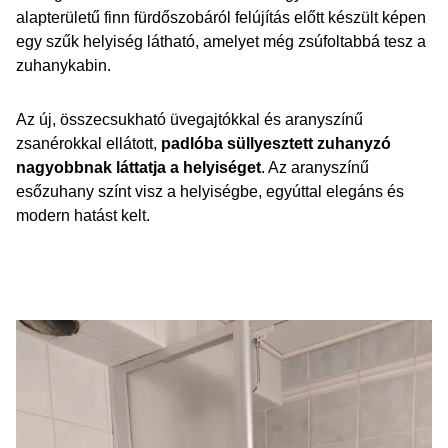
alapterületű finn fürdőszobáról felújítás előtt készült képen
egy szűk helyiség látható, amelyet még zsúfoltabbá tesz a
zuhanykabin.
Az új, összecsukható üvegajtókkal és aranyszínű
zsanérokkal ellátott,
padlóba süllyesztett zuhanyzó
nagyobbnak láttatja a helyiséget
. Az aranyszínű
esőzuhany színt visz a helyiségbe, egyúttal elegáns és
modern hatást kelt.