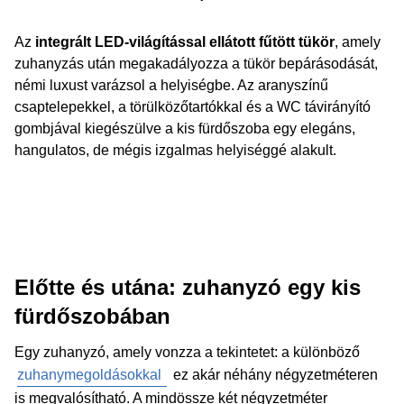
Az
integrált LED-világítással ellátott fűtött tükör
, amely
zuhanyzás után megakadályozza a tükör bepárásodását,
némi luxust varázsol a helyiségbe. Az aranyszínű
csaptelepekkel, a törülközőtartókkal és a WC távirányító
gombjával kiegészülve a kis fürdőszoba egy elegáns,
hangulatos, de mégis izgalmas helyiséggé alakult.
Előtte és utána: zuhanyzó egy kis
fürdőszobában
Egy zuhanyzó, amely vonzza a tekintetet: a különböző
zuhanymegoldásokkal
ez akár néhány négyzetméteren
is megvalósítható. A mindössze két négyzetméter