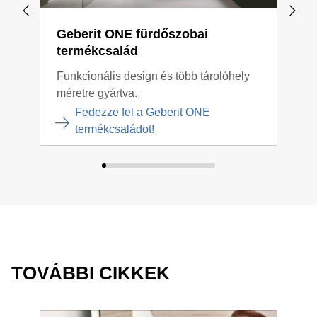
Geberit ONE fürdőszobai
Geb
termékcsalád
ter
Funkcionális design és több tárolóhely
Leti
méretre gyártva.
Fedezze fel a Geberit ONE
termékcsaládot!
TOVÁBBI CIKKEK