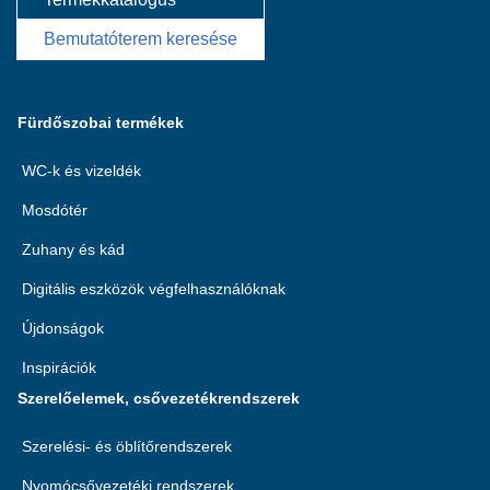
Bemutatóterem keresése
Fürdőszobai termékek
WC-k és vizeldék
Mosdótér
Zuhany és kád
Digitális eszközök végfelhasználóknak
Újdonságok
Inspirációk
Szerelőelemek, csővezetékrendszerek
Szerelési- és öblítőrendszerek
Nyomócsővezetéki rendszerek