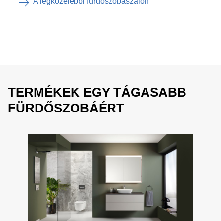
A legközelebbi fürdőszobaszalon
TERMÉKEK EGY TÁGASABB
FÜRDŐSZOBÁÉRT