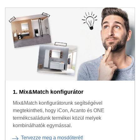
kevesebb a fürdőszobabútor és a fürdőszobai
kiegészítő, annál kisebb a botlás- és sérülésveszély.
Tippek az akadálymentes fürdőszobákhoz
1. Mix&Match konfigurátor
Mix&Match konfigurátorunk segítségével
megtekintheti, hogy iCon, Acanto és ONE
termékcsaládunk termékei közül melyek
kombinálhatók egymással.
Tervezze meg a mosdóterét!