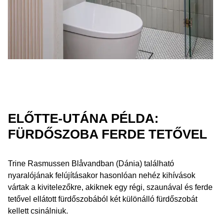
ELŐTTE-UTÁNA PÉLDA:
FÜRDŐSZOBA FERDE TETŐVEL
Trine Rasmussen Blåvandban (Dánia) található
nyaralójának felújításakor hasonlóan nehéz kihívások
vártak a kivitelezőkre, akiknek egy régi, szaunával és ferde
tetővel ellátott fürdőszobából két különálló fürdőszobát
kellett csinálniuk.