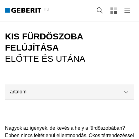
HU
Keresés
KIS FÜRDŐSZOBA
FELÚJÍTÁSA
ELŐTTE ÉS UTÁNA
Tartalom
Előtte-utána: mini fürdőszoba
Előtte-utána példa: Fürdőszoba ferde tetővel
Nagyok az igények, de kevés a hely a fürdőszobában?
Ebben nincs feltétlenül ellentmondás. Okos térrendezéssel
Geberit megoldások mini fürdőszobákhoz