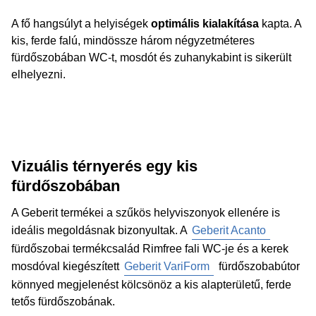
A fő hangsúlyt a helyiségek
optimális kialakítása
kapta. A
kis, ferde falú, mindössze három négyzetméteres
fürdőszobában WC-t, mosdót és zuhanykabint is sikerült
elhelyezni.
Vizuális térnyerés egy kis
fürdőszobában
A Geberit termékei a szűkös helyviszonyok ellenére is
ideális megoldásnak bizonyultak. A
Geberit Acanto
fürdőszobai termékcsalád Rimfree fali WC-je és a kerek
mosdóval kiegészített
Geberit VariForm
fürdőszobabútor
könnyed megjelenést kölcsönöz a kis alapterületű, ferde
tetős fürdőszobának.