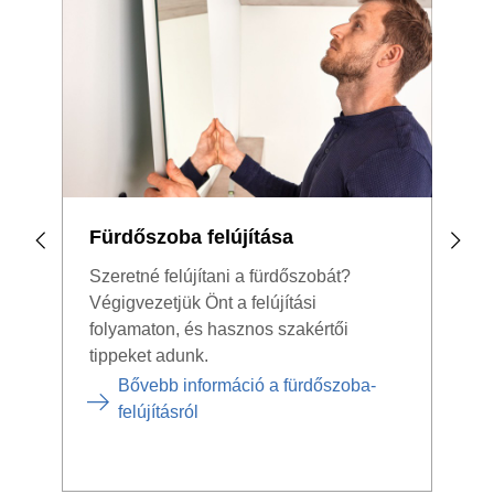
Fürdőszoba felújítása
Nag
ven
Szeretné felújítani a fürdőszobát?
Végigvezetjük Önt a felújítási
Felú
folyamaton, és hasznos szakértői
kös
tippeket adunk.
nagy
Bővebb információ a fürdőszoba-
felújításról