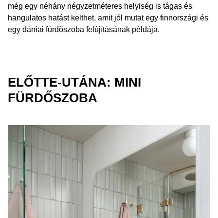
még egy néhány négyzetméteres helyiség is tágas és
hangulatos hatást kelthet, amit jól mutat egy finnországi és
Termékek egy tágasabb fürdőszobáért
egy dániai fürdőszoba felújításának példája.
További cikkek
ELŐTTE-UTÁNA: MINI
FÜRDŐSZOBA