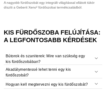
A nagyobb fürdőszobát egy integrált világítással ellátott tükör
díszíti a Geberit Xeno² fürdőszobai termékcsaládból.
KIS FÜRDŐSZOBA FELÚJÍTÁSA:
A LEGFONTOSABB KÉRDÉSEK
Bútorok és szaniterek: Mire van szükség egy
kis fürdőszobában?
Akadálymentessé lehet tenni egy kis
Kis helyiségek esetében a hely optimális kihasználásán
fürdőszobát?
alapuló
designötletekre
, van szükség. A
Hogyan kell megtervezni egy kis fürdőszobát?
vendégfürdőszobákhoz
tervezett kis kinyúlású bútorok
Ez elsősorban az igényektől és a helyiség tényleges
és mosdók például kifejezetten alkalmasak ilyen célra,
a
méretétől függ. Ha azt szeretnénk, hogy az
A helyiség adottságaitól, a saját igényektől és a
meleg színek, a nagyméretű csempék, a jó
akadálymentesített fürdőszoba az életkorunknak
rendelkezésre álló költségvetéstől függően az
fényviszonyok
és a
minimalista design
pedig nagy
megfelelő kialakítású vagy kerekesszékkel