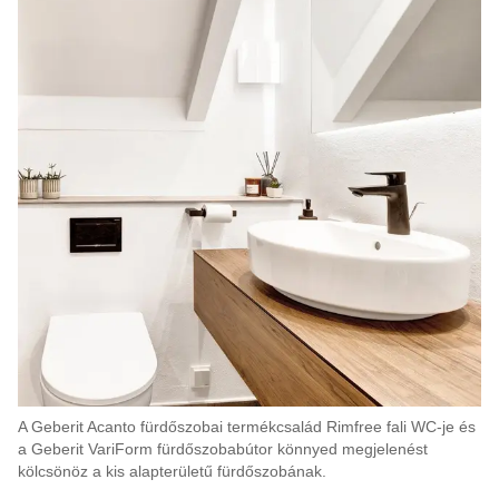
A Geberit Acanto fürdőszobai termékcsalád Rimfree fali WC-je és
a Geberit VariForm fürdőszobabútor könnyed megjelenést
kölcsönöz a kis alapterületű fürdőszobának.