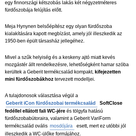
egy finnországi kétszobás lakás két négyzetméteres
fürdőszobája felújítás előtt.
Meja Hynynen belsőépítész egy olyan fürdőszoba
kialakítására kapott megbízást, amely jól illeszkedik az
1950-ben épült társasház jellegéhez.
Mivel a szűk helyiség és a keskeny ajtó miatt kevés
mozgástér állt rendelkezésre, lehetőségként hamar szóba
kerültek a Geberit termékcsalád kompakt,
kifejezetten
mini fürdőszobákhoz
tervezett modelljei.
A tulajdonosok választása végül a
Geberit iCon fürdőszobai termékcsalád
SoftClose
fedéllel ellátott fali WC-jére
és tölgyfa hatású
fürdőszobabútoraira, valamint a Geberit VariForm
termékcsalád ovális
mosdójára
esett, mert ez utóbbi jól
illeszkedik a WC-ülőke formájához.