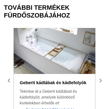
TOVÁBBI TERMÉKEK
FÜRDŐSZOBÁJÁHOZ
Geberit kádlábak és kádlefolyók
Für
Tekintse át a Geberit kádlábait és
A Ge
kádlefolyóit, amelyek különböző
kivi
kivitelekben érhetők el!
hogy
mini