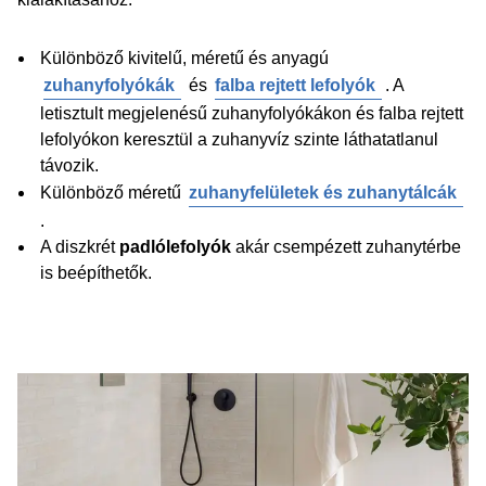
Különböző kivitelű, méretű és anyagú
zuhanyfolyókák
és
falba rejtett lefolyók
. A
letisztult megjelenésű zuhanyfolyókákon és falba rejtett
lefolyókon keresztül a zuhanyvíz szinte láthatatlanul
távozik.
Különböző méretű
zuhanyfelületek és zuhanytálcák
.
A diszkrét
padlólefolyók
akár csempézett zuhanytérbe
is beépíthetők.