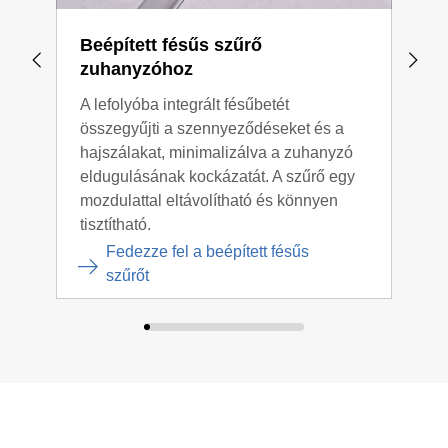
Beépített fésűs szűrő
Ker
zuhanyzóhoz
A Ge
A lefolyóba integrált fésűbetét
gond
összegyűjti a szennyeződéseket és a
hoss
hajszálakat, minimalizálva a zuhanyzó
szen
eldugulásának kockázatát. A szűrő egy
tiszt
mozdulattal eltávolítható és könnyen
tisztítható.
Fedezze fel a beépített fésűs
szűrőt