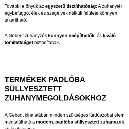
További előnyük az
egyszerű tisztíthatóság
: A zuhanytér
egybefüggő, élek és szegélyek nélküli felülete könnyen
takarítható.
A Geberit zuhanyzók
könnyen beépíthetők
, és
kiváló
tömítettséget
biztosítanak.
TERMÉKEK PADLÓBA
SÜLLYESZTETT
ZUHANYMEGOLDÁSOKHOZ
A Geberit kínálatában minden szükséges fürdőszobai elem
megtalálható a
modern, padlóba süllyesztett zuhanyzók
kialakításához: