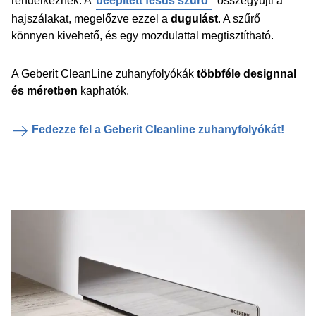
rendelkeznek: A
beépített fésűs szűrő
összegyűjti a
hajszálakat, megelőzve ezzel a
dugulást
. A szűrő
könnyen kivehető, és egy mozdulattal megtisztítható.
A Geberit CleanLine zuhanyfolyókák
többféle designnal
és méretben
kaphatók.
Fedezze fel a Geberit Cleanline zuhanyfolyókát!