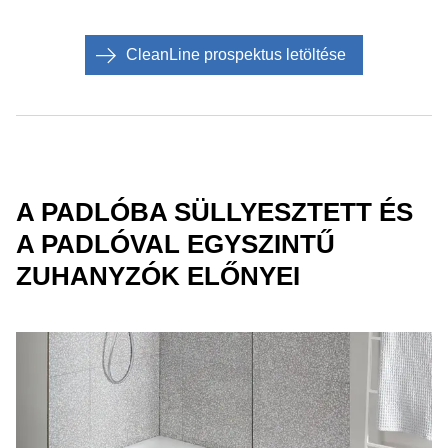
CleanLine prospektus letöltése
A PADLÓBA SÜLLYESZTETT ÉS
A PADLÓVAL EGYSZINTŰ
ZUHANYZÓK ELŐNYEI