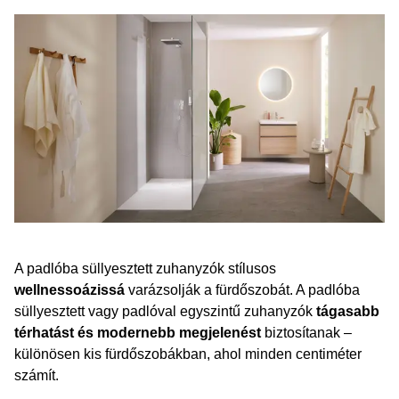
A padlóba süllyesztett zuhanyzók stílusos
wellnessoázissá
varázsolják a fürdőszobát. A padlóba
süllyesztett vagy padlóval egyszintű zuhanyzók
tágasabb
térhatást és modernebb megjelenést
biztosítanak –
különösen kis fürdőszobákban, ahol minden centiméter
számít.