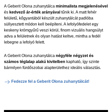
A Geberit Olona zuhanytálca
minimalista megjelenésével
és
kedvező ár-érték arányával
tűnik ki. A matt fehér
felületű, kőgyantából készült zuhanytálcát padlóba
süllyesztett módon kell beépíteni. A lefolyófedelet egy
keskeny krómgyűrű veszi körül, finom vizuális hangsúlyt
adva a felületnek és olyan hatást keltve, mintha a fedél
lebegne a lefolyó felett.
A Geberit Olona zuhanytálca
négyféle négyzet és
számos téglalap alakú kivitelben
kapható, így szinte
bármilyen fürdőszobai alapterülethez ideális választás.
Fedezze fel a Geberit Olona zuhanytálcát!