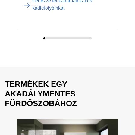
Fedezze fel kádlábainkat és
fürd
kádlefolyóinkat
TERMÉKEK EGY
AKADÁLYMENTES
FÜRDŐSZOBÁHOZ