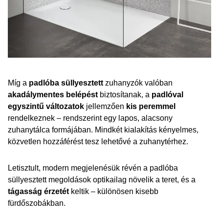
Míg a
padlóba süllyesztett
zuhanyzók valóban
akadálymentes belépést
biztosítanak, a
padlóval
egyszintű változatok
jellemzően
kis peremmel
rendelkeznek – rendszerint egy lapos, alacsony
zuhanytálca formájában. Mindkét kialakítás kényelmes,
közvetlen hozzáférést tesz lehetővé a zuhanytérhez.
Letisztult, modern megjelenésük révén a padlóba
süllyesztett megoldások optikailag növelik a teret, és a
tágasság érzetét
keltik – különösen kisebb
fürdőszobákban.