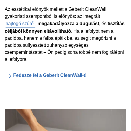
Az esztétikai előnyök mellett a Geberit CleanWall
gyakorlati szempontból is előnyös: az integrált
hajfogó szűrő
megakadályozza a dugulást
, és
tisztítás
céljából könnyen eltávolítható
. Ha a lefolyót nem a
padlóba, hanem a falba építik be, az segít megőrizni a
padlóba süllyesztett zuhanyzó egységes
csempemintázatát – Ön pedig soha többé nem fog rálépni
a lefolyóra.
Fedezze fel a Geberit CleanWall-t!