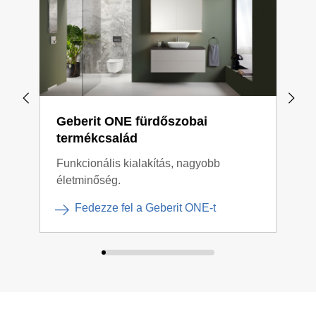
Geberit ONE fürdőszobai
Geb
termékcsalád
für
Funkcionális kialakítás, nagyobb
Ruga
életminőség.
fürd
Fedezze fel a Geberit ONE-t