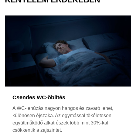
Csendes WC-öblítés
A WC-lehúzás nagyon hangos és zavaró lehet,
különösen éjszaka. Az egymással tökéletesen
együttműködő alkatrészek több mint 30%-kal
csökkentik a zajszintet.