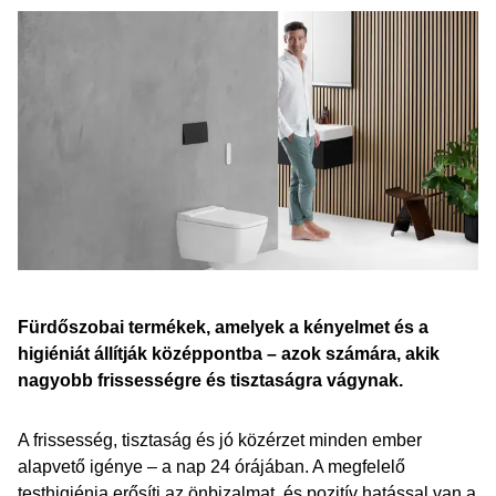
Fürdőszobai termékek, amelyek a kényelmet és a
higiéniát állítják középpontba – azok számára, akik
nagyobb frissességre és tisztaságra vágynak.
A frissesség, tisztaság és jó közérzet minden ember
alapvető igénye – a nap 24 órájában. A megfelelő
testhigiénia erősíti az önbizalmat, és pozitív hatással van a