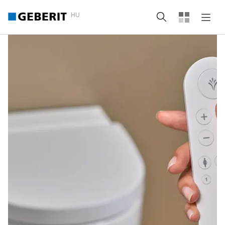
HU
Keresés