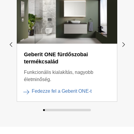
Geberit ONE fürdőszobai
Geb
termékcsalád
ter
Funkcionális kialakítás, nagyobb
Kont
életminőség.
komb
Fedezze fel a Geberit ONE-t